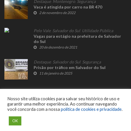
Destaque
,
Montenegro
,
Segurança
Vaca é atingida por carro na BR 470
2 de novembro de 2022
Pelo Vale
,
Salvador do Sul
,
Utilidade Pública
Vagas para estágio na prefeitura de Salvador
do Sul
20 de dezembro de 2021
Destaque
,
Salvador do Sul
,
Segurança
Prisão por tráfico em Salvador do Sul
11 de janeiro de 2025
Nosso site utiliza cookies para salvar seu histórico de uso e
garantir uma melhor experiência. Ao continuar navegando
você concorda com a nossa
política de cookies e privacidade
.
© 2023 Fato Novo - Todos os direitos reservados. Desenvolvido por
Delalibera
.
OK