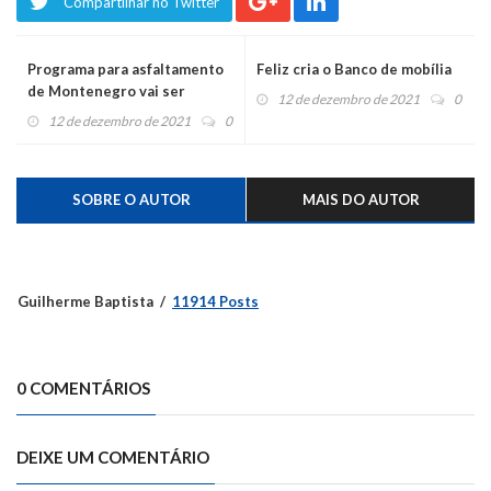
Compartilhar no Twitter
Programa para asfaltamento
Feliz cria o Banco de mobília
de Montenegro vai ser
12 de dezembro de 2021
0
lançado ainda neste mês
12 de dezembro de 2021
0
SOBRE O AUTOR
MAIS DO AUTOR
Guilherme Baptista
11914 Posts
0 COMENTÁRIOS
DEIXE UM COMENTÁRIO