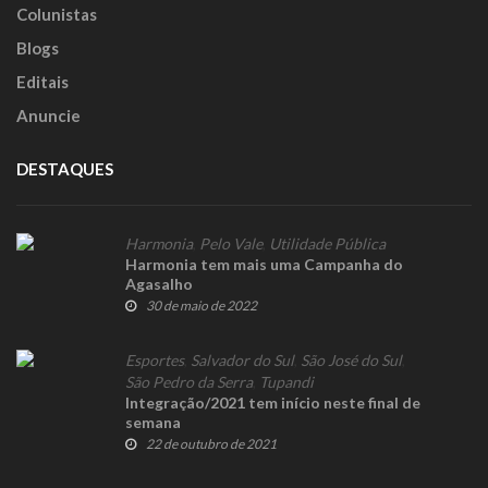
Colunistas
Blogs
Editais
Anuncie
DESTAQUES
Harmonia
,
Pelo Vale
,
Utilidade Pública
Harmonia tem mais uma Campanha do
Agasalho
30 de maio de 2022
Esportes
,
Salvador do Sul
,
São José do Sul
,
São Pedro da Serra
,
Tupandi
Integração/2021 tem início neste final de
semana
22 de outubro de 2021