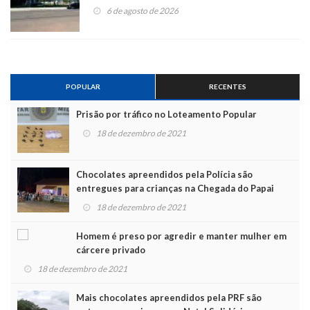
6 de agosto de 2026
POPULAR
RECENTES
Prisão por tráfico no Loteamento Popular
18 de dezembro de 2021
Chocolates apreendidos pela Polícia são
entregues para crianças na Chegada do Papai
Noel
18 de dezembro de 2021
Homem é preso por agredir e manter mulher em
cárcere privado
18 de dezembro de 2021
Mais chocolates apreendidos pela PRF são