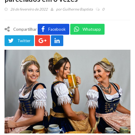
26 de fevereiro de 2022
por
Guilherme Baptista
0
Compartilhar
Facebook
Whatsapp
Twitter