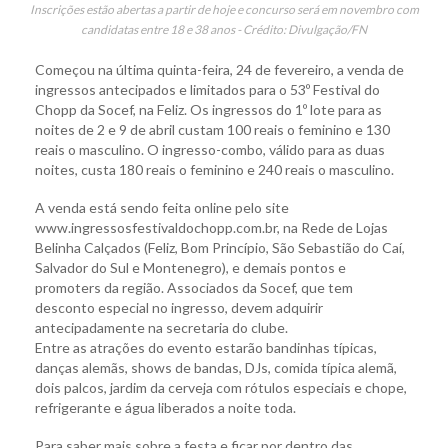
Inscrições estão abertas a partir de hoje e concurso será em novembro com
candidatas entre 18 e 38 anos - Crédito: Divulgação/FN
Começou na última quinta-feira, 24 de fevereiro, a venda de
ingressos antecipados e limitados para o 53º Festival do
Chopp da Socef, na Feliz. Os ingressos do 1º lote para as
noites de 2 e 9 de abril custam 100 reais o feminino e 130
reais o masculino. O ingresso-combo, válido para as duas
noites, custa 180 reais o feminino e 240 reais o masculino.
A venda está sendo feita online pelo site
www.ingressosfestivaldochopp.com.br, na Rede de Lojas
Belinha Calçados (Feliz, Bom Princípio, São Sebastião do Caí,
Salvador do Sul e Montenegro), e demais pontos e
promoters da região. Associados da Socef, que tem
desconto especial no ingresso, devem adquirir
antecipadamente na secretaria do clube.
Entre as atrações do evento estarão bandinhas típicas,
danças alemãs, shows de bandas, DJs, comida típica alemã,
dois palcos, jardim da cerveja com rótulos especiais e chope,
refrigerante e água liberados a noite toda.
Para saber mais sobre a festa e ficar por dentro das