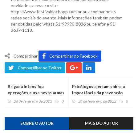
novidades, acesse o site
https://www.festivaldochopp.com.br ou acompanhe as
redes sociais do evento. Mais informações também podem
ser obtidas pelo whats 51-99990-8086 ou telefone 51-
3637-1118.
Compartilhar
Compartilhar no Facebook
Compartilhar no Twitter
Brigada intensifica
Psicólogos alertam sobre a
operações e usa novas armas
importância da prevenção
para evitar suicídios
26 de fevereiro de 2022
0
26 de fevereiro de 2022
0
SOBRE O AUTOR
MAIS DO AUTOR