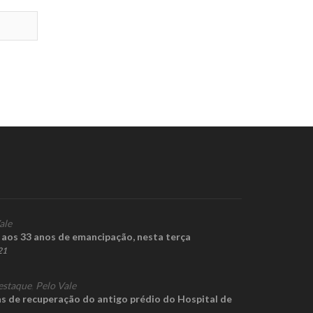
ale
aos 33 anos de emancipação, nesta terça
21
estaque
,
Pelo Vale
s de recuperação do antigo prédio do Hospital de