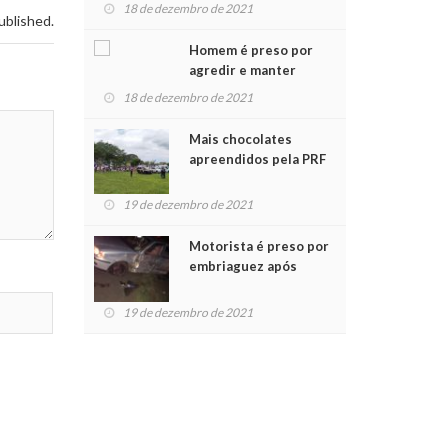
para crianças na
18 de dezembro de 2021
ublished.
Chegada do Papai Noel
Homem é preso por
agredir e manter
mulher em cárcere
18 de dezembro de 2021
privado
Mais chocolates
apreendidos pela PRF
são entregues a
crianças no Natal
19 de dezembro de 2021
Solidário
Motorista é preso por
embriaguez após
acidente com dois
feridos
19 de dezembro de 2021