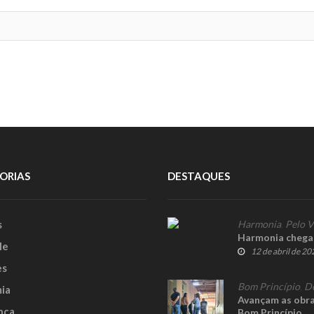
ORIAS
DESTAQUES
s
Harmonia
,
Pelo V
Harmonia chega 
le
12 de abril de 20
es
Bom Princípio
,
D
ia
Avançam as obra
nça
Bom Princípio