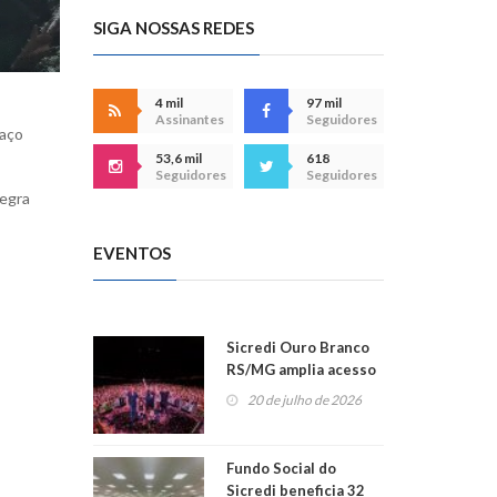
SIGA NOSSAS REDES
4 mil
97 mil
Assinantes
Seguidores
vaço
53,6 mil
618
Seguidores
Seguidores
Negra
EVENTOS
Sicredi Ouro Branco
RS/MG amplia acesso
ao show dos 45 anos
20 de julho de 2026
para mais associados
Fundo Social do
Sicredi beneficia 32