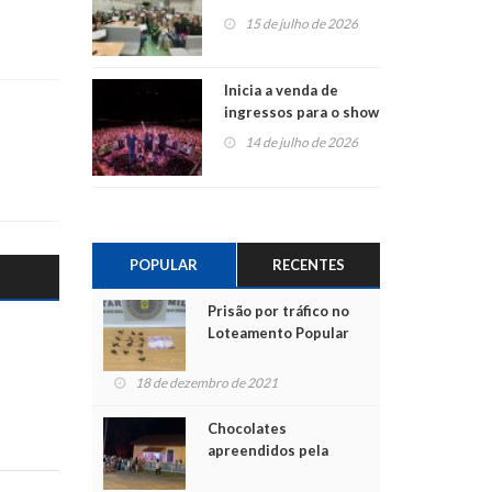
projetos em
15 de julho de 2026
Montenegro
Inicia a venda de
ingressos para o show
do Jota Quest nos 45
14 de julho de 2026
anos da Sicredi Ouro
Branco RS/MG
POPULAR
RECENTES
Prisão por tráfico no
Loteamento Popular
18 de dezembro de 2021
Chocolates
apreendidos pela
Polícia são entregues