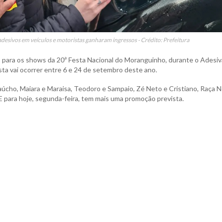
desivos em veículos e motoristas ganharam ingressos - Crédito: Prefeitura
 para os shows da 20ª Festa Nacional do Moranguinho, durante o Adesi
sta vai ocorrer entre 6 e 24 de setembro deste ano.
úcho, Maiara e Maraisa, Teodoro e Sampaio, Zé Neto e Cristiano, Raça 
E para hoje, segunda-feira, tem mais uma promoção prevista.