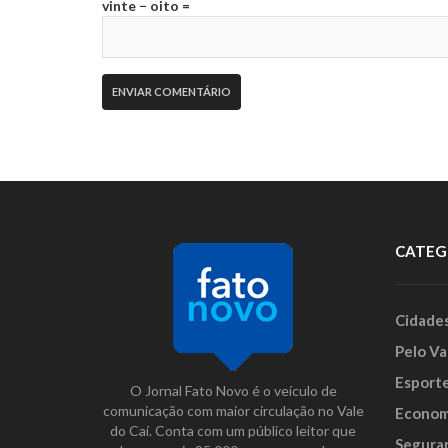
vinte − oito =
CATEG
Cidade
Pelo Va
Esport
O Jornal Fato Novo é o veículo de
comunicação com maior circulação no Vale
Econom
do Caí. Conta com um público leitor que
Segura