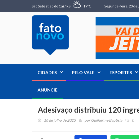
São Sebastião do Caí / RS
19°C
Segunda-feira, 20 de 
CIDADES
PELO VALE
ESPORTES
ANUNCIE
Adesivaço distribuiu 120 ing
16 de julho de 2023
por
Guilherme Baptista
0