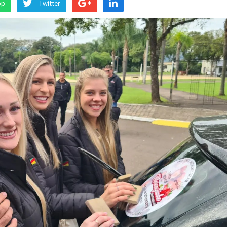
pp
Twitter