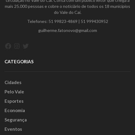
circulação no Vale do Caí. Conta com um público leitor que chega a
mais 25.000 pessoas e cobre o noticiário de todos os 18 municípios
do Vale do Caí.
Telefones:
51 99823-4869
|
51 999430952
guilherme.fatonovo@gmail.com
Facebook
Instagram
Twitter
CATEGORIAS
Cidades
Pelo Vale
Esportes
Economia
Segurança
Eventos