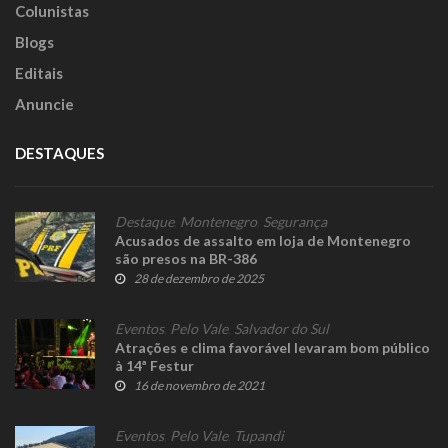
Colunistas
Blogs
Editais
Anuncie
DESTAQUES
Destaque
,
Montenegro
,
Segurança
Acusados de assalto em loja de Montenegro
são presos na BR-386
28 de dezembro de 2025
Eventos
,
Pelo Vale
,
Salvador do Sul
Atrações e clima favorável levaram bom público
à 14ª Festur
16 de novembro de 2021
Eventos
,
Pelo Vale
,
Tupandi