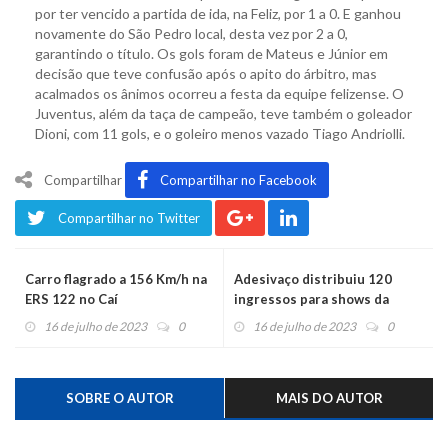
por ter vencido a partida de ida, na Feliz, por 1 a 0. E ganhou
novamente do São Pedro local, desta vez por 2 a 0,
garantindo o título. Os gols foram de Mateus e Júnior em
decisão que teve confusão após o apito do árbitro, mas
acalmados os ânimos ocorreu a festa da equipe felizense. O
Juventus, além da taça de campeão, teve também o goleador
Dioni, com 11 gols, e o goleiro menos vazado Tiago Andriolli.
Compartilhar
Compartilhar no Facebook
Compartilhar no Twitter
Carro flagrado a 156 Km/h na
Adesivaço distribuiu 120
ERS 122 no Caí
ingressos para shows da
Festa do Moranguinho
16 de julho de 2023
0
16 de julho de 2023
0
SOBRE O AUTOR
MAIS DO AUTOR