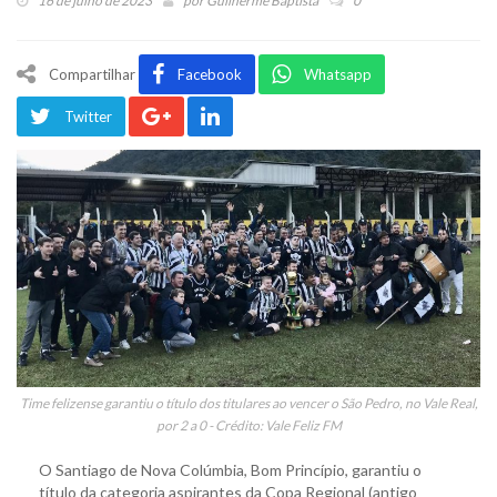
16 de julho de 2023
por
Guilherme Baptista
0
Compartilhar
Facebook
Whatsapp
Twitter
Time felizense garantiu o título dos titulares ao vencer o São Pedro, no Vale Real,
por 2 a 0 - Crédito: Vale Feliz FM
O Santiago de Nova Colúmbia, Bom Princípio, garantiu o
título da categoria aspirantes da Copa Regional (antigo