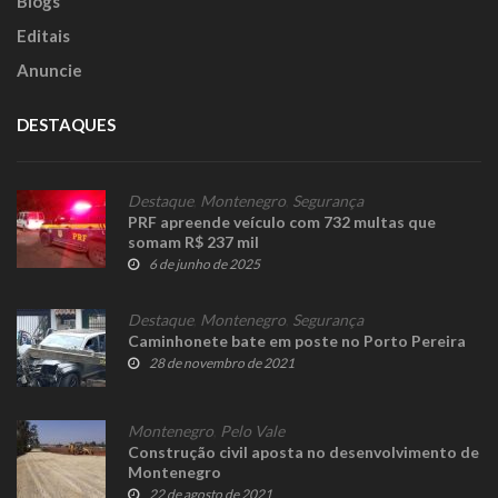
Blogs
Editais
Anuncie
DESTAQUES
Destaque
,
Montenegro
,
Segurança
PRF apreende veículo com 732 multas que
somam R$ 237 mil
6 de junho de 2025
Destaque
,
Montenegro
,
Segurança
Caminhonete bate em poste no Porto Pereira
28 de novembro de 2021
Montenegro
,
Pelo Vale
Construção civil aposta no desenvolvimento de
Montenegro
22 de agosto de 2021