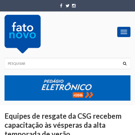
Toggl
navig
Equipes de resgate da CSG recebem
capacitação às vésperas da alta
temporada de verão