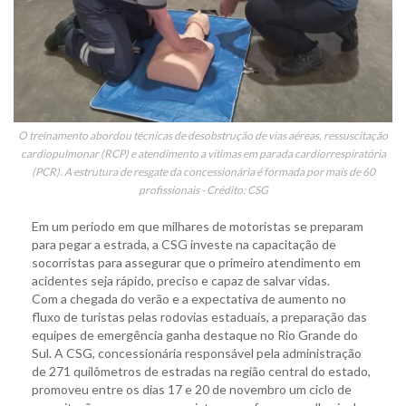
O treinamento abordou técnicas de desobstrução de vias aéreas, ressuscitação
cardiopulmonar (RCP) e atendimento a vítimas em parada cardiorrespiratória
(PCR). A estrutura de resgate da concessionária é formada por mais de 60
profissionais - Crédito: CSG
Em um período em que milhares de motoristas se preparam
para pegar a estrada, a CSG investe na capacitação de
socorristas para assegurar que o primeiro atendimento em
acidentes seja rápido, preciso e capaz de salvar vidas.
Com a chegada do verão e a expectativa de aumento no
fluxo de turistas pelas rodovias estaduais, a preparação das
equipes de emergência ganha destaque no Rio Grande do
Sul. A CSG, concessionária responsável pela administração
de 271 quilômetros de estradas na região central do estado,
promoveu entre os dias 17 e 20 de novembro um ciclo de