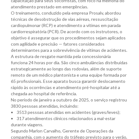
capacitação para seus socorristas, com foco na melhoria do
atendimento prestado em emergências.
O treinamento, conduzido pela empresa Prosalv, abordou
técnicas de desobstrução de vias aéreas, ressuscitação
cardiopulmonar (RCP) e atendimento a vítimas em parada
cardiorrespiratória (PCR). De acordo com os instrutores, o
objetivo é assegurar que os procedimentos sejam aplicados
com agilidade e precisão — fatores considerados
determinantes para a sobrevivência de vítimas de acidentes.
A estrutura de resgate mantida pela concessionária
funciona 24 horas por dia. São cinco ambulâncias distribuídas
estrategicamente ao longo das rodovias, além de suporte
remoto de um médico plantonista e uma equipe formada por
65 profissionais. Esse aparato busca garantir deslocamento
rápido às ocorrências e atendimento pré-hospitalar até a
chegada ao hospital de referência.
No período de janeiro a outubro de 2025, o serviço registrou
3830 pessoas atendidas, incluindo:
• 3513 pessoas atendidas em acidentes (graves/leves);
• 317 atendimentos clínicos relacionados a mal-estar
durante viagens.
Segundo Marlon Carvalho, Gerente de Operações da
companhia, com o aumento do tráfego previsto para o verão,