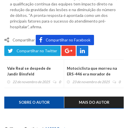
a qualificação contínua das equipes tem impacto direto na
redução da gravidade das lesões e na diminuição do número
de óbitos. “A pronta resposta é apontada como um dos
principais fatores para o sucesso do atendimento pré-
hospitalar”, afirma.
Compartilhar
Compartilhar no Facebook
Compartilhar no Twitter
Vale Real se despede de
Motociclista que morreu na
Jandir Binsfeld
ERS-446 era morador de
Lajeado e tinha 34 anos
22 de novembro de 2025
0
23 de novembro de 2025
0
SOBRE O AUTOR
MAIS DO AUTOR