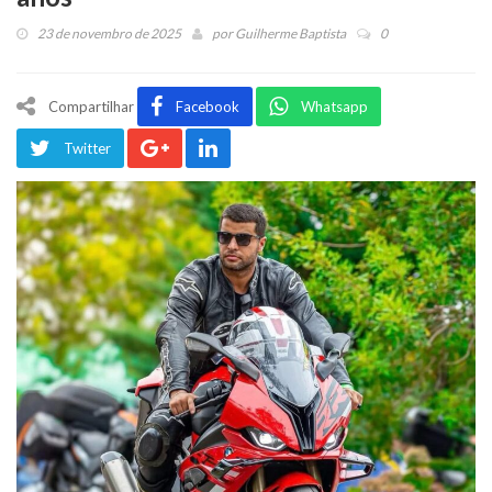
23 de novembro de 2025
por
Guilherme Baptista
0
Compartilhar
Facebook
Whatsapp
Twitter