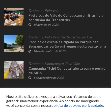
Destaque
,
Pelo Vale
Prefeitos do Vale do Caí buscam em Brasília a
conclusão da Transcitrus
19 de maio de 2023
Destaque
,
Pelo Vale
,
São Sebastião do Caí
Prédios da escola e Brigada no Parque das
Bergamotas serão entregues nesta sexta-feira
18 de dezembro de 2025
Destaque
,
Montenegro
,
Pelo Vale
Campanha “Tchê Conecta” alerta para o perigo
da AIDS
1 de dezembro de 2025
Nosso site utiliza cookies para salvar seu histórico de uso e
garantir uma melhor experiência. Ao continuar navegando
você concorda com a nossa
política de cookies e privacidade
.
© 2023 Fato Novo - Todos os direitos reservados. Desenvolvido por