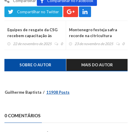
Compartilhar
Compartilhar no Facebook
Compartilhar no Twitter
Equipes de resgate da CSG
Montenegro festeja safra
recebem capacitação às
recorde na citricultura
vésperas da alta temporada
22 de novembro de 2025
0
23 de novembro de 2025
0
de verão
SOBRE O AUTOR
MAIS DO AUTOR
Guilherme Baptista
11908 Posts
0 COMENTÁRIOS