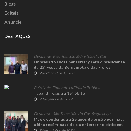
Blogs
Editais
Anuncie
DESTAQUES
Destaque
,
Eventos
,
São Sebastião do Caí
Empresário Lucas Sebastiany será o presidente
da 23ª Festa da Bergamota e das Flores
9 de dezembro de 2025
Pelo Vale
,
Tupandi
,
Utilidade Pública
Tupandi registra 15º óbito
20 de janeiro de 2022
Destaque
,
São Sebastião do Caí
,
Segurança
Mãe é condenada a 25 anos de prisão por matar
a filha recém-nascida e a enterrar no pátio em
São Sebastião do Caí
24 de outubro de 2024