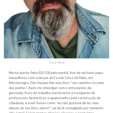
Oscar Bessi
Nesta quinta-feira (02/10) pela manhã, tive de um bate-papo
maravilhoso com crianças da Escola Cinco de Maio, em
Montenegro. Eles haviam lido meu livro “Um caminho no meio
das pedras”. Após me empolgar com o entusiasmo da
garotada, fruto do trabalho persistente e instigante de
professores fantásticos e apaixonados pela construção da
cidadania, e ouvir frases como “eu não gostava de ler, mas
depois do teu livro, adoro!”, saí de lá contagiado por tamanho
alto astral. Foram tantos abraços sinceros e perguntas