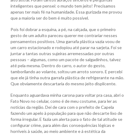
inteligentes que pensei: o mundo tem jeito! Precisamos
apenas ter mais fé na humanidade. Essa gurizada me provou
que a maioria ser do bem é muito possível.
Pois foi dobrar a esquina, a pé, na calçada, que o primeiro
gesto de um adulto pareceu querer me contrariar nesses
pensamentos positivos. Uma garrafa plástica vazia voou de
um carro estacionado e rodopiou até parar na sarjeta. Foi se
juntar a tantas outras sujeiras arremessadas por outras
pessoas – algumas, como um pacote de salgadinhos, talvez
até pela mesma. Dentro do carro, o autor do gesto,
tamborilando ao volante, soltou um arroto sonoro. E percebi
que ele já tinha outra garrafa plástica de refrigerante na mão.
Que obviamente descartaria do mesmo jeito displicente.
Enquanto aguardava minha carona para voltar pra casa, abri o
Fato Novo no celular, como é de meu costume, para ler as
notícias da região. Dei de cara com o prefeito de Capela
fazendo um apelo à população para que não descarte lixo de
forma irregular. E fazia um alerta para o fato de tal atitude se
configurar crime, para além das consequências lógicas e
horríveis à saúde, ao meio ambiente e á estética da