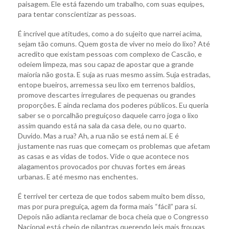
paisagem. Ele está fazendo um trabalho, com suas equipes,
para tentar conscientizar as pessoas.
É incrível que atitudes, como a do sujeito que narrei acima,
sejam tão comuns. Quem gosta de viver no meio do lixo? Até
acredito que existam pessoas com complexo de Cascão, e
odeiem limpeza, mas sou capaz de apostar que a grande
maioria não gosta. E suja as ruas mesmo assim. Suja estradas,
entope bueiros, arremessa seu lixo em terrenos baldios,
promove descartes irregulares de pequenas ou grandes
proporções. E ainda reclama dos poderes públicos. Eu queria
saber se o porcalhão preguiçoso daquele carro joga o lixo
assim quando está na sala da casa dele, ou no quarto.
Duvido. Mas a rua? Ah, a rua não se está nem aí. E é
justamente nas ruas que começam os problemas que afetam
as casas e as vidas de todos. Vide o que acontece nos
alagamentos provocados por chuvas fortes em áreas
urbanas. E até mesmo nas enchentes.
É terrível ter certeza de que todos sabem muito bem disso,
mas por pura preguiça, agem da forma mais “fácil” para si.
Depois não adianta reclamar de boca cheia que o Congresso
Nacional está cheio de pilantras querendo leis mais frouxas