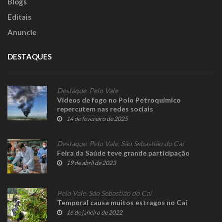
Blogs
Editais
Anuncie
DESTAQUES
Destaque
,
Pelo Vale
Vídeos de fogo no Polo Petroquímico
repercutem nas redes sociais
14 de fevereiro de 2025
Destaque
,
Pelo Vale
,
São Sebastião do Caí
Feira da Saúde teve grande participação
19 de abril de 2023
Pelo Vale
,
São Sebastião do Caí
Temporal causa muitos estragos no Caí
16 de janeiro de 2022