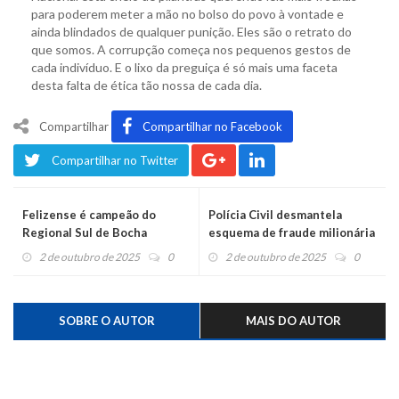
para poderem meter a mão no bolso do povo à vontade e
ainda blindados de qualquer punição. Eles são o retrato do
que somos. A corrupção começa nos pequenos gestos de
cada indivíduo. E o lixo da preguiça é só mais uma faceta
desta falta de ética tão nossa de cada dia.
Compartilhar
Compartilhar no Facebook
Compartilhar no Twitter
Felizense é campeão do
Polícia Civil desmantela
Regional Sul de Bocha
esquema de fraude milionária
Paralímpica
2 de outubro de 2025
0
2 de outubro de 2025
0
SOBRE O AUTOR
MAIS DO AUTOR