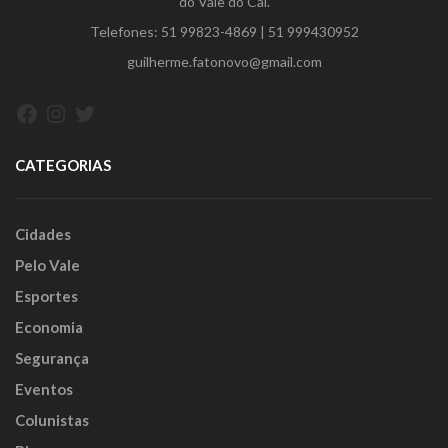
do Vale do Caí.
Telefones:
51 99823-4869
|
51 999430952
guilherme.fatonovo@gmail.com
Facebook
Instagram
Twitter
CATEGORIAS
Cidades
Pelo Vale
Esportes
Economia
Segurança
Eventos
Colunistas