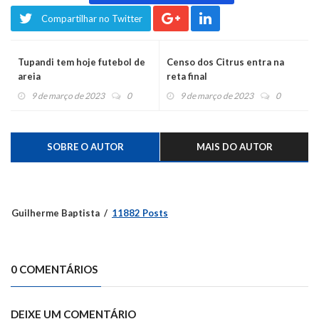
Compartilhar no Twitter
Tupandi tem hoje futebol de
Censo dos Citrus entra na
areia
reta final
9 de março de 2023
0
9 de março de 2023
0
SOBRE O AUTOR
MAIS DO AUTOR
Guilherme Baptista
11882 Posts
0 COMENTÁRIOS
DEIXE UM COMENTÁRIO