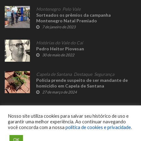
Montenegro
,
Pelo Vale
Sorteados os prêmios da campanha
Montenegro Natal Premiado
7 de janeiro de 2023
Histórias do Vale do Caí
Pedro Heitor Piovesan
30 de maio de 2022
Capela de Santana
,
Destaque
,
Segurança
Polícia prende suspeito de ser mandante de
homicídio em Capela de Santana
27 de março de 2024
Nosso site utiliza cookies para salvar seu histórico de uso e
garantir uma melhor experiência. Ao continuar navegando
você concorda com a nossa
política de cookies e privacidade
.
© 2023 Fato Novo - Todos os direitos reservados. Desenvolvido por
Delalibera
.
OK