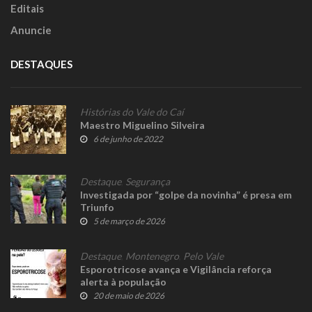
Editais
Anuncie
DESTAQUES
Histórias do Vale do Caí
Maestro Miguelino Silveira
6 de junho de 2022
Destaque
,
Segurança
Investigada por “golpe da novinha” é presa em
Triunfo
5 de março de 2026
Destaque
,
Montenegro
,
Pelo Vale
Esporotricose avança e Vigilância reforça
alerta à população
20 de maio de 2026