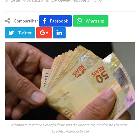
14 de maio de 2025
por
Guilherme Baptista
0
Compartilhar
Facebook
Whatsapp
Twitter
Montante se refere a março deste ano de valores esquecidos nos bancos -
Crédito: Agência Brasil