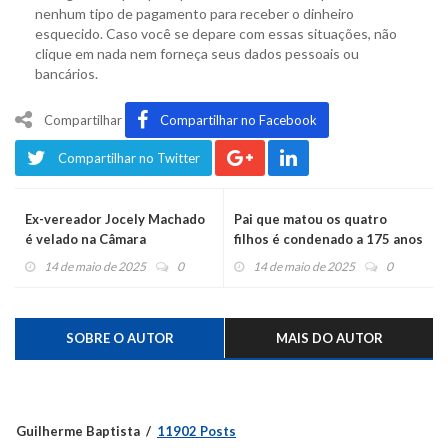
nenhum tipo de pagamento para receber o dinheiro
esquecido. Caso você se depare com essas situações, não
clique em nada nem forneça seus dados pessoais ou
bancários.
Compartilhar
Compartilhar no Facebook
Compartilhar no Twitter
Ex-vereador Jocely Machado
Pai que matou os quatro
é velado na Câmara
filhos é condenado a 175 anos
de prisão
14 de maio de 2025
0
14 de maio de 2025
0
SOBRE O AUTOR
MAIS DO AUTOR
Guilherme Baptista
11902 Posts