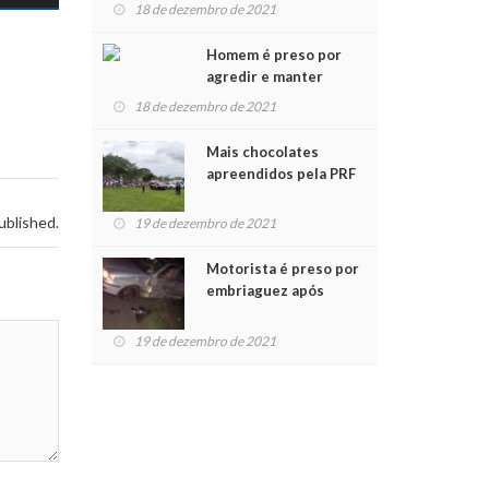
para crianças na
18 de dezembro de 2021
Chegada do Papai Noel
Homem é preso por
agredir e manter
mulher em cárcere
18 de dezembro de 2021
privado
Mais chocolates
apreendidos pela PRF
são entregues a
crianças no Natal
ublished.
19 de dezembro de 2021
Solidário
Motorista é preso por
embriaguez após
acidente com dois
feridos
19 de dezembro de 2021