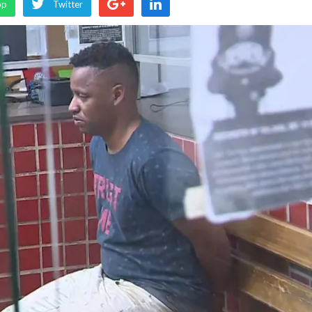
pp
Twitter