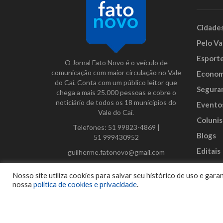
Cidade
Pelo Va
Esport
O Jornal Fato Novo é o veículo de
comunicação com maior circulação no Vale
Econom
do Caí. Conta com um público leitor que
Segura
chega a mais 25.000 pessoas e cobre o
noticiário de todos os 18 municípios do
Evento
Vale do Caí.
Colunis
Telefones:
51 99823-4869
|
Blogs
51 999430952
Editais
guilherme.fatonovo@gmail.com
Anunci
Facebook
Instagram
Twitter
Nosso site utiliza cookies para salvar seu histórico de uso e ga
nossa
política de cookies e privacidade
.