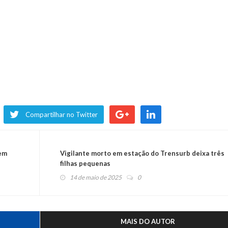
Compartilhar no Twitter
dem
Vigilante morto em estação do Trensurb deixa três
filhas pequenas
14 de maio de 2025
0
MAIS DO AUTOR