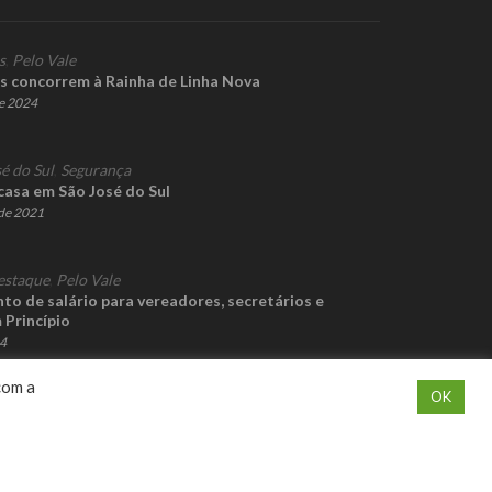
s
,
Pelo Vale
s concorrem à Rainha de Linha Nova
de 2024
é do Sul
,
Segurança
casa em São José do Sul
de 2021
estaque
,
Pelo Vale
o de salário para vereadores, secretários e
 Princípio
24
com a
OK