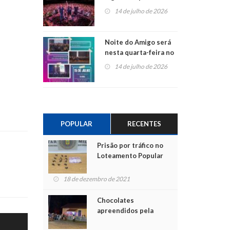
do Jota Quest nos 45
14 de julho de 2026
anos da Sicredi Ouro
Branco RS/MG
Noite do Amigo será
nesta quarta-feira no
Centro de Cultura de
14 de julho de 2026
São Sebastião do Caí
POPULAR
RECENTES
Prisão por tráfico no
Loteamento Popular
18 de dezembro de 2021
Chocolates
apreendidos pela
Polícia são entregues