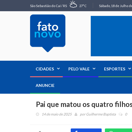
São Sebastião do Caí / RS
27°C
Sábado, 18 de Julho de
CIDADES
PELO VALE
ESPORTES
ANUNCIE
Pai que matou os quatro filho
14 de maio de 2025
por
Guilherme Baptista
0