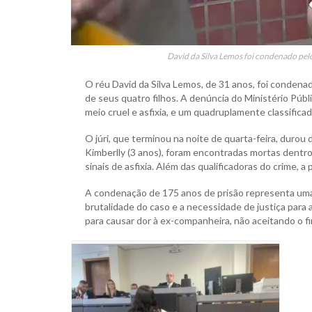
David da Silva Lemos foi condenado pe
O réu David da Silva Lemos, de 31 anos, foi condenad
de seus quatro filhos. A denúncia do Ministério Públi
meio cruel e asfixia, e um quadruplamente classificad
O júri, que terminou na noite de quarta-feira, durou 
Kimberlly (3 anos), foram encontradas mortas dentro 
sinais de asfixia. Além das qualificadoras do crime, 
A condenação de 175 anos de prisão representa uma d
brutalidade do caso e a necessidade de justiça para 
para causar dor à ex-companheira, não aceitando o f