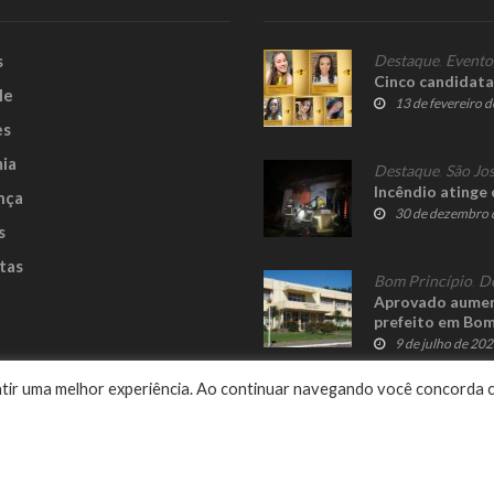
s
Destaque
,
Evento
Cinco candidata
le
13 de fevereiro 
es
ia
Destaque
,
São Jos
Incêndio atinge 
nça
30 de dezembro 
s
tas
Bom Princípio
,
D
Aprovado aument
prefeito em Bom
9 de julho de 20
e
rantir uma melhor experiência. Ao continuar navegando você concorda 