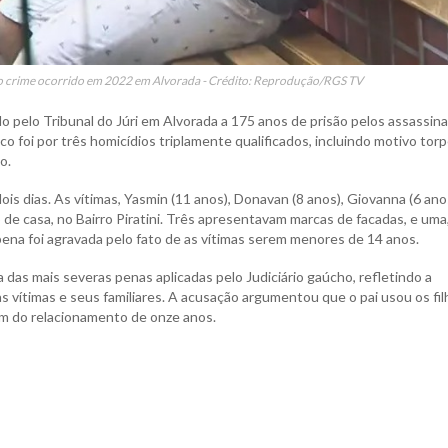
lo crime ocorrido em 2022 em Alvorada - Crédito: Reprodução/RGS TV
o pelo Tribunal do Júri em Alvorada a 175 anos de prisão pelos assassin
co foi por três homicídios triplamente qualificados, incluindo motivo torp
o.
dois dias. As vítimas, Yasmin (11 anos), Donavan (8 anos), Giovanna (6 ano
de casa, no Bairro Piratini. Três apresentavam marcas de facadas, e uma
a pena foi agravada pelo fato de as vítimas serem menores de 14 anos.
as mais severas penas aplicadas pelo Judiciário gaúcho, refletindo a
as vítimas e seus familiares. A acusação argumentou que o pai usou os fi
im do relacionamento de onze anos.