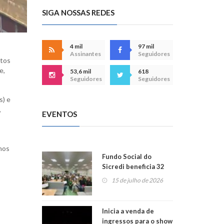
SIGA NOSSAS REDES
4 mil
97 mil
Assinantes
Seguidores
atos
e,
53,6 mil
618
Seguidores
Seguidores
s) e
,
EVENTOS
lhos
Fundo Social do
Sicredi beneficia 32
projetos em
15 de julho de 2026
Montenegro
Inicia a venda de
ingressos para o show