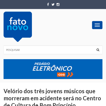
Toggl
navig
Velório dos três jovens músicos que
morreram em acidente será no Centro
de Cultura de Bom Princípio