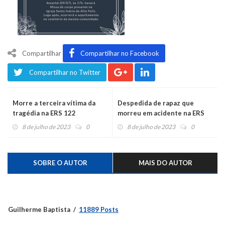
Compartilhar
Compartilhar no Facebook
Compartilhar no Twitter
Morre a terceira vítima da
Despedida de rapaz que
tragédia na ERS 122
morreu em acidente na ERS
446 será em Santa Teresinha
8 de julho de 2023
0
8 de julho de 2023
0
SOBRE O AUTOR
MAIS DO AUTOR
Guilherme Baptista
11889 Posts