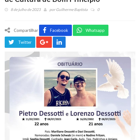
8 de julho de 2023
por
Guilherme Baptista
0
Compartilhar
Facebook
Whatsapp
Twitter