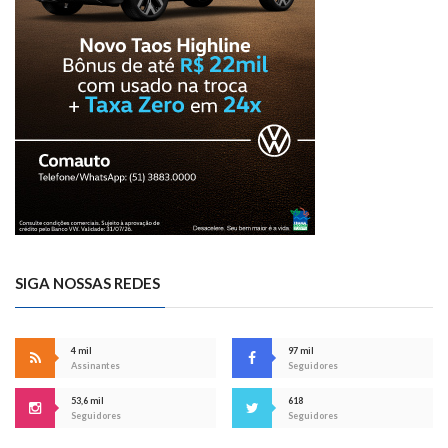
SIGA NOSSAS REDES
4 mil
97 mil
Assinantes
Seguidores
53,6 mil
618
Seguidores
Seguidores