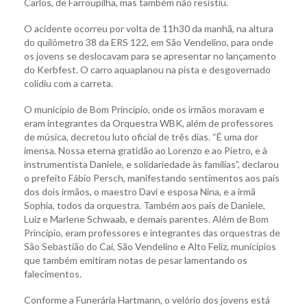
Carlos, de Farroupilha, mas também não resistiu.
O acidente ocorreu por volta de 11h30 da manhã, na altura
do quilômetro 38 da ERS 122, em São Vendelino, para onde
os jovens se deslocavam para se apresentar no lançamento
do Kerbfest. O carro aquaplanou na pista e desgovernado
colidiu com a carreta.
O município de Bom Princípio, onde os irmãos moravam e
eram integrantes da Orquestra WBK, além de professores
de música, decretou luto oficial de três dias. “É uma dor
imensa. Nossa eterna gratidão ao Lorenzo e ao Pietro, e à
instrumentista Daniele, e solidariedade às famílias”, declarou
o prefeito Fábio Persch, manifestando sentimentos aos pais
dos dois irmãos, o maestro Davi e esposa Nina, e a irmã
Sophia, todos da orquestra. Também aos pais de Daniele,
Luiz e Marlene Schwaab, e demais parentes. Além de Bom
Princípio, eram professores e integrantes das orquestras de
São Sebastião do Caí, São Vendelino e Alto Feliz, municípios
que também emitiram notas de pesar lamentando os
falecimentos.
Conforme a Funerária Hartmann, o velório dos jovens está