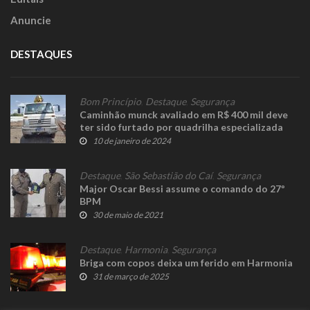
Anuncie
DESTAQUES
Bom Princípio
,
Destaque
,
Segurança
Caminhão munck avaliado em R$ 400 mil deve
ter sido furtado por quadrilha especializada
10 de janeiro de 2024
Destaque
,
São Sebastião do Caí
,
Segurança
Major Oscar Bessi assume o comando do 27º
BPM
30 de maio de 2021
Destaque
,
Harmonia
,
Segurança
Briga com copos deixa um ferido em Harmonia
31 de março de 2025