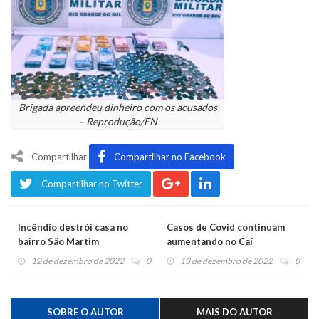
Brigada apreendeu dinheiro com os acusados
– Reprodução/FN
Compartilhar
Compartilhar no Facebook
Compartilhar no Twitter
Incêndio destrói casa no
Casos de Covid continuam
bairro São Martim
aumentando no Caí
12 de dezembro de 2022
0
13 de dezembro de 2022
0
SOBRE O AUTOR
MAIS DO AUTOR