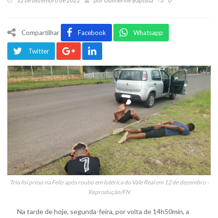
12 de dezembro de 2022
por
Guilherme Baptista
0
Compartilhar
Facebook
Whatsapp
Twitter
Trio foi preso na Feliz após roubo em lotérica do Vale Real em 12 de dezembro -
Reprodução/FN
Na tarde de hoje, segunda-feira, por volta de 14h50min, a