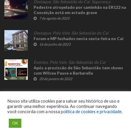
Destaque
,
São Sebastião do Caí
,
Segurança
Pedestre atropelado por caminhão na ER122 na
Conceição está em estado grave
7 de agosto de 2025
Destaque
,
Pelo Vale
,
São Sebastião do Caí
Forum e MP fechados nesta sexta-feira no Caí
16 de junho de 2023
Eventos
,
Pelo Vale
,
São Sebastião do Caí
Após a procissão de São Sebastião tem shows
com Wilceu Pause e Barbarella
20 de janeiro de 2022
Nosso site utiliza cookies para salvar seu histórico de uso e
garantir uma melhor experiência. Ao continuar navegando
você concorda com a nossa
política de cookies e privacidade
.
© 2023 Fato Novo - Todos os direitos reservados. Desenvolvido por
Delalibera
.
OK