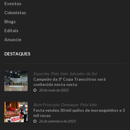
Eventos
Colunistas
Blogs
Editais
Anuncie
DESTAQUES
Esportes
,
Pelo Vale
,
Salvador do Sul
Campeão da 3ª Copa Transcitrus será
conhecido nesta sexta
20 de maio de 2022
Bom Princípio
,
Destaque
,
Pelo Vale
Festa vendeu 30 mil quilos de moranguinhos e 3
mil cucas
26 de setembro de 2023