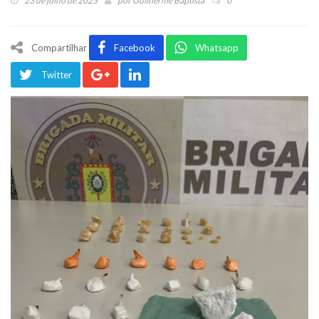
23 de julho de 2025
por
Guilherme Baptista
0
Compartilhar
Facebook
Whatsapp
Twitter