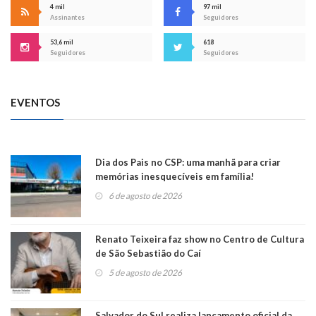
4 mil
97 mil
Assinantes
Seguidores
53,6 mil
618
Seguidores
Seguidores
EVENTOS
Dia dos Pais no CSP: uma manhã para criar
memórias inesquecíveis em família!
6 de agosto de 2026
Renato Teixeira faz show no Centro de Cultura
de São Sebastião do Caí
5 de agosto de 2026
Salvador do Sul realiza lançamento oficial da