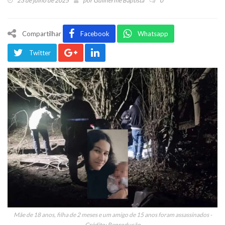
23 de julho de 2025
por
Guilherme Baptista
0
Compartilhar
Facebook
Whatsapp
Twitter
Mãe de 18 anos, filha de 2 meses e um amigo de 15 anos foram assassinados -
Crédito: Reprodução