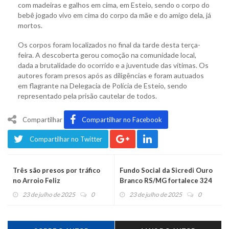
com madeiras e galhos em cima, em Esteio, sendo o corpo do
bebê jogado vivo em cima do corpo da mãe e do amigo dela, já
mortos.
Os corpos foram localizados no final da tarde desta terça-
feira. A descoberta gerou comoção na comunidade local,
dada a brutalidade do ocorrido e a juventude das vítimas. Os
autores foram presos após as diligências e foram autuados
em flagrante na Delegacia de Polícia de Esteio, sendo
representado pela prisão cautelar de todos.
Compartilhar
Compartilhar no Facebook
Compartilhar no Twitter
Três são presos por tráfico
Fundo Social da Sicredi Ouro
no Arroio Feliz
Branco RS/MG fortalece 324
projetos e impacta mais de
23 de julho de 2025
0
23 de julho de 2025
0
270 mil pessoas em 2025