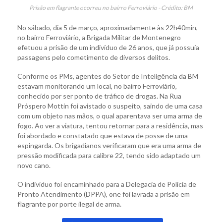
Prisão em flagrante ocorreu no bairro Ferroviário - Crédito: BM
No sábado, dia 5 de março, aproximadamente às 22h40min,
no bairro Ferroviário, a Brigada Militar de Montenegro
efetuou a prisão de um indivíduo de 26 anos, que já possuía
passagens pelo cometimento de diversos delitos.
Conforme os PMs, agentes do Setor de Inteligência da BM
estavam monitorando um local, no bairro Ferroviário,
conhecido por ser ponto de tráfico de drogas. Na Rua
Próspero Mottin foi avistado o suspeito, saindo de uma casa
com um objeto nas mãos, o qual aparentava ser uma arma de
fogo. Ao ver a viatura, tentou retornar para a residência, mas
foi abordado e constatado que estava de posse de uma
espingarda. Os brigadianos verificaram que era uma arma de
pressão modificada para calibre 22, tendo sido adaptado um
novo cano.
O indivíduo foi encaminhado para a Delegacia de Polícia de
Pronto Atendimento (DPPA), one foi lavrada a prisão em
flagrante por porte ilegal de arma.