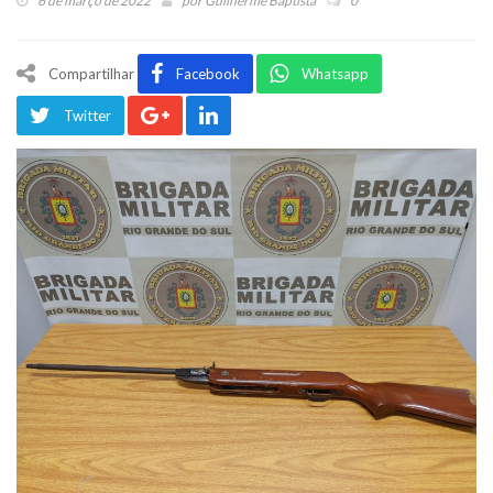
6 de março de 2022
por
Guilherme Baptista
0
Compartilhar
Facebook
Whatsapp
Twitter