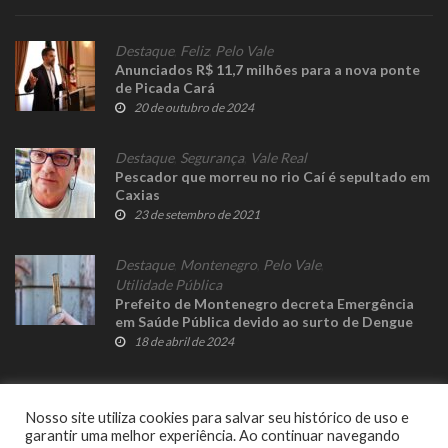
Destaque
,
Feliz
,
Pelo Vale
Anunciados R$ 11,7 milhões para a nova ponte
de Picada Cará
20 de outubro de 2024
Destaque
,
Segurança
,
Vale Real
Pescador que morreu no rio Caí é sepultado em
Caxias
23 de setembro de 2021
Destaque
,
Montenegro
,
Pelo Vale
,
Utilidade Pública
Prefeito de Montenegro decreta Emergência
em Saúde Pública devido ao surto de Dengue
18 de abril de 2024
Nosso site utiliza cookies para salvar seu histórico de uso e
garantir uma melhor experiência. Ao continuar navegando