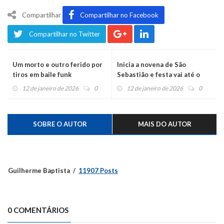
Compartilhar
Compartilhar no Facebook
Compartilhar no Twitter
Um morto e outro ferido por
Inicia a novena de São
tiros em baile funk
Sebastião e festa vai até o
feriado do dia 20
12 de janeiro de 2026
0
12 de janeiro de 2026
0
SOBRE O AUTOR
MAIS DO AUTOR
Guilherme Baptista
11907 Posts
0 COMENTÁRIOS