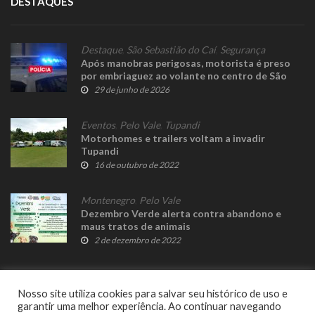
DESTAQUES
Destaque
,
São Sebastião do Caí
,
Segurança
Após manobras perigosas, motorista é preso
por embriaguez ao volante no centro de São
Sebastião do Caí
29 de junho de 2026
Eventos
,
Pelo Vale
,
Tupandi
Motorhomes e trailers voltam a invadir
Tupandi
16 de outubro de 2022
Montenegro
,
Pelo Vale
Dezembro Verde alerta contra abandono e
maus tratos de animais
2 de dezembro de 2022
Nosso site utiliza cookies para salvar seu histórico de uso e
garantir uma melhor experiência. Ao continuar navegando