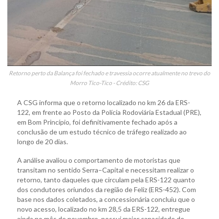
Retorno perto da Balança foi fechado e travessia ocorre atualmente no trevo do
Morro Tico-Tico - Crédito: CSG
A CSG informa que o retorno localizado no km 26 da ERS-
122, em frente ao Posto da Polícia Rodoviária Estadual (PRE),
em Bom Princípio, foi definitivamente fechado após a
conclusão de um estudo técnico de tráfego realizado ao
longo de 20 dias.
A análise avaliou o comportamento de motoristas que
transitam no sentido Serra–Capital e necessitam realizar o
retorno, tanto daqueles que circulam pela ERS-122 quanto
dos condutores oriundos da região de Feliz (ERS-452). Com
base nos dados coletados, a concessionária concluiu que o
novo acesso, localizado no km 28,5 da ERS-122, entregue
ainda no mês de novembro, possui maior capacidade de