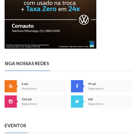
SIGA NOSSAS REDES
4 mil
97 mil
Assinantes
Seguidores
53,6 mil
618
Seguidores
Seguidores
EVENTOS