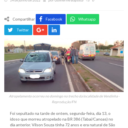
14 de junho de 2022
por
Guilherme Baptista
0
Compartilhar
Facebook
Whatsapp
Twitter
Atropelamento ocorreu no domingo no trecho da localidade de Vendinha -
Reprodução/FN
Foi sepultado na tarde de ontem, segunda-feira, dia 13, o
idoso que morreu atropelado na BR 386 (Tabaí/Canoas) no
dia anterior. Vilson Souza tinha 72 anos e era natural de São