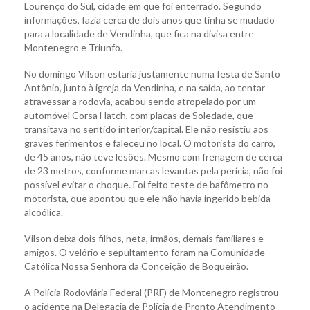
Lourenço do Sul, cidade em que foi enterrado. Segundo
informações, fazia cerca de dois anos que tinha se mudado
para a localidade de Vendinha, que fica na divisa entre
Montenegro e Triunfo.
No domingo Vilson estaria justamente numa festa de Santo
Antônio, junto à igreja da Vendinha, e na saída, ao tentar
atravessar a rodovia, acabou sendo atropelado por um
automóvel Corsa Hatch, com placas de Soledade, que
transitava no sentido interior/capital. Ele não resistiu aos
graves ferimentos e faleceu no local. O motorista do carro,
de 45 anos, não teve lesões. Mesmo com frenagem de cerca
de 23 metros, conforme marcas levantas pela perícia, não foi
possível evitar o choque. Foi feito teste de bafômetro no
motorista, que apontou que ele não havia ingerido bebida
alcoólica.
Vilson deixa dois filhos, neta, irmãos, demais familiares e
amigos. O velório e sepultamento foram na Comunidade
Católica Nossa Senhora da Conceição de Boqueirão.
A Polícia Rodoviária Federal (PRF) de Montenegro registrou
o acidente na Delegacia de Polícia de Pronto Atendimento