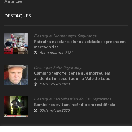
Anuncie
DESTAQUES
Destaque
,
Montenegro
,
Segurança
Patrulha escolar e alunos soldados apreendem
mercadorias
6 de outubro de 2021
Destaque
,
Feliz
,
Segurança
Caminhoneiro felizense que morreu em
acidente foi sepultado no Vale do Lobo
14 de julho de 2021
Destaque
,
São Sebastião do Caí
,
Segurança
Bombeiros evitam incêndio em residência
30 de maio de 2023