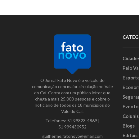
CATEG
Cidade
Pelo Va
Esport
O Jornal Fato Novo é o veículo de
comunicação com maior circulação no Vale
Econom
do Caí. Conta com um público leitor que
Segura
chega a mais 25.000 pessoas e cobre o
noticiário de todos os 18 municípios do
Evento
Vale do Caí.
Colunis
Telefones:
51 99823-4869
|
Blogs
51 999430952
Editais
guilherme.fatonovo@gmail.com