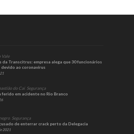
 Vale
s da Transcitrus: empresa alega que 30 funcionários
 devido ao coronavírus
021
bastião do Caí
,
Segurança
a ferido em acidente no Rio Branco
26
negro
,
Segurança
acusado de enterrar crack perto da Delegacia
de 2021