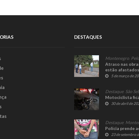
ORIAS
DESTAQUES
s
Montenegro
,
Pelo
Atraso nas obra
le
estão afastados
5 de março de 2
es
ia
Destaque
,
São Se
nça
Motociclista fic
30 de abril de 20
s
tas
Destaque
,
Monte
Polícia prende 
23 de setembro 