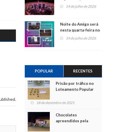
do Jota Quest nos 45
14 de julho de 2026
anos da Sicredi Ouro
Branco RS/MG
Noite do Amigo será
nesta quarta-feira no
Centro de Cultura de
14 de julho de 2026
São Sebastião do Caí
POPULAR
RECENTES
Prisão por tráfico no
Loteamento Popular
ublished.
18 de dezembro de 2021
Chocolates
apreendidos pela
Polícia são entregues