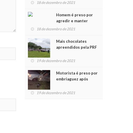
para crianças na
18 de dezembro de 2021
Chegada do Papai Noel
Homem é preso por
agredir e manter
mulher em cárcere
18 de dezembro de 2021
privado
Mais chocolates
apreendidos pela PRF
são entregues a
crianças no Natal
19 de dezembro de 2021
Solidário
Motorista é preso por
embriaguez após
acidente com dois
feridos
19 de dezembro de 2021