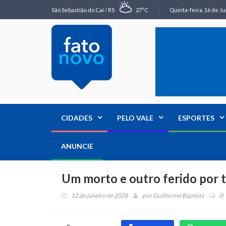
São Sebastião do Caí / RS
27°C
Quinta-feira, 16 de Ju
CIDADES
PELO VALE
ESPORTES
ANUNCIE
Um morto e outro ferido por t
12 de janeiro de 2026
por
Guilherme Baptista
0