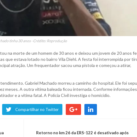
hado tinha 30 anos - Crédito: Reprodução
tou na morte de um homem de 30 anos e deixou um jovem de 20 anos fer
 que estava lotado no bairro Vila Diehl. A festa foi interrompida por tir
cipal atração. Um frequentador sacou uma pistola e começou a atirar,
atendimento. Gabriel Machado morreu a caminho do hospital. Ele foi sep
ez meses. A outra vítima baleada ficou internada. Conforme informações
dor e a vítima fatal. A Polícia Civil investiga o homicídio.
Compartilhar no Twitter
ua
Retorno no km 26 da ERS-122 é desativado após