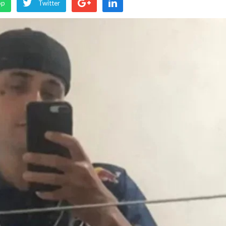
pp
Twitter