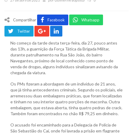
27 de abril de 2021
por
Guilherme Baptista
0
Compartilhar
Facebook
Whatsapp
Twitter
No começo da tarde desta terça-feira, dia 27, pouco antes
das 13h, a guarnição da Força Tática da Brigada Militar,
durante patrulhamento na Rua São João, do bairro
Navegantes, próximo de local conhecido como ponto de
venda de drogas, alguns indivíduos sinalizaram avisando da
chegada da viatura.
Os PMs fizeram a abordagem de um indivíduo de 21 anos,
que já tinha antecedentes criminais. Segundo os policiais, ele
arremessou duas embalagens práticas, que foram localizadas
e tinham no seu interior quatro porções de maconha. Outra
embalagem, que estava aberta, tinha quatro pedras de crack.
Também foram encontrados no chão R$ 79,25 em dinheiro.
O acusado foi encaminhado para a Delegacia de Polícia de
São Sebastião do Caí, onde foi lavrada a prisão em flagrante