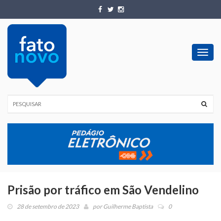
Toggl
navig
Prisão por tráfico em São Vendelino
28 de setembro de 2023
por
Guilherme Baptista
0