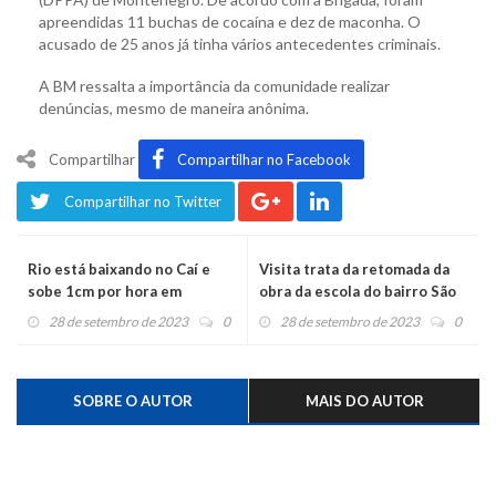
apreendidas 11 buchas de cocaína e dez de maconha. O
acusado de 25 anos já tinha vários antecedentes criminais.
A BM ressalta a importância da comunidade realizar
denúncias, mesmo de maneira anônima.
Compartilhar
Compartilhar no Facebook
Compartilhar no Twitter
Rio está baixando no Caí e
Visita trata da retomada da
sobe 1cm por hora em
obra da escola do bairro São
Montenegro
Martim e dos estudos para
28 de setembro de 2023
0
28 de setembro de 2023
0
redução das enchentes
SOBRE O AUTOR
MAIS DO AUTOR