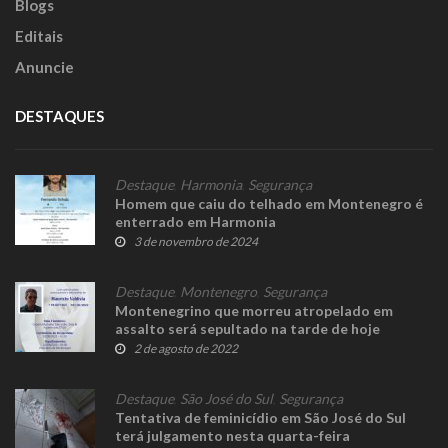
Blogs
Editais
Anuncie
DESTAQUES
Destaque
,
Harmonia
,
Segurança
Homem que caiu do telhado em Montenegro é
enterrado em Harmonia
3 de novembro de 2024
Destaque
,
Montenegro
,
Segurança
Montenegrino que morreu atropelado em
assalto será sepultado na tarde de hoje
2 de agosto de 2022
Destaque
,
São José do Sul
,
Segurança
Tentativa de feminicídio em São José do Sul
terá julgamento nesta quarta-feira