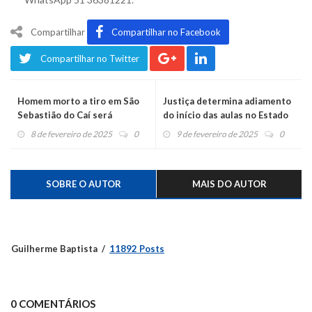
Compartilhar
Compartilhar no Facebook
Compartilhar no Twitter
Homem morto a tiro em São
Justiça determina adiamento
Sebastião do Caí será
do início das aulas no Estado
enterrado no domingo
devido ao calor e visita do
8 de fevereiro de 2025
0
9 de fevereiro de 2025
0
governador ao Caí pode ser
adiada
SOBRE O AUTOR
MAIS DO AUTOR
Guilherme Baptista
11892 Posts
0 COMENTÁRIOS