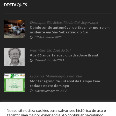
DESTAQUES
Destaque
,
São Sebastião do Caí
,
Segurança
Condutor de automóvel de Brochier morre em
acidente em São Sebastião do Caí
13 de julho de 2025
Pelo Vale
,
São José do Sul
Aos 66 anos, faleceu o padre José Brand
7 de outubro de 2021
Esportes
,
Montenegro
,
Pelo Vale
Montenegrino de Futebol de Campo tem
rodada neste domingo
6 de novembro de 2022
Nosso site utiliza cookies para salvar seu histórico de uso e
garantir uma melhor experiência. Ao continuar navegando