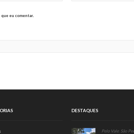
 que eu comentar.
ORIAS
DESTAQUES
s
Pelo Vale
,
São Pe