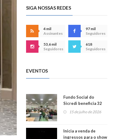
SIGA NOSSAS REDES
4 mil
97 mil
Assinantes
Seguidores
53,6 mil
618
Seguidores
Seguidores
EVENTOS
Fundo Social do
Sicredi beneficia 32
projetos em
15 de julho de 2026
Montenegro
Inicia a venda de
ingressos para o show