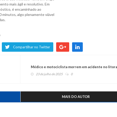
nto mais ágil e resolutivo. Em
gnóstico, é encaminhado ao
0 minutos, algo plenamente viável
das.
e
Compartilhar no Twitter
Médico e motociclista morrem em acidente no litora
23 de julho de 2025
0
MAIS DO AUTOR