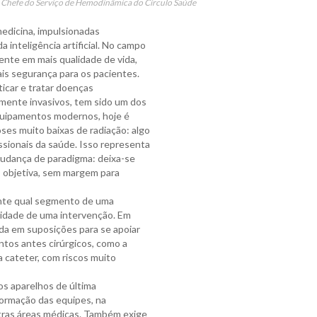
- Chefe do Serviço de Hemodinâmica do Círculo Saúde
edicina, impulsionadas
a inteligência artificial. No campo
ente em mais qualidade de vida,
ais segurança para os pacientes.
icar e tratar doenças
mente invasivos, tem sido um dos
quipamentos modernos, hoje é
ses muito baixas de radiação: algo
ssionais da saúde. Isso representa
udança de paradigma: deixa-se
a, objetiva, sem margem para
ente qual segmento de uma
sidade de uma intervenção. Em
ada em suposições para se apoiar
ntos antes cirúrgicos, como a
ia cateter, com riscos muito
aos aparelhos de última
formação das equipes, na
utras áreas médicas. Também exige