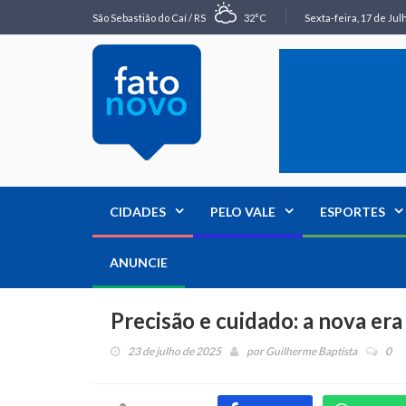
São Sebastião do Caí / RS
32°C
Sexta-feira, 17 de Jul
CIDADES
PELO VALE
ESPORTES
ANUNCIE
Precisão e cuidado: a nova era
23 de julho de 2025
por
Guilherme Baptista
0