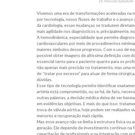
Dr. Marcelo Sabedotti 
Vivemos uma era de transformações aceleradas na m
por tecnologia, novos fluxos de trabalho e o avanço d
da cardiologia, essas mudanças se traduzem diretam
mais agilidade nos diagnósticos e, principalmente, m
A hemodinâmica, especialidade que permite diagnost
cardiovasculares por meio de procedimentos minima
maiores símbolos desse progresso. Com o uso de e
possível obter imagens de altíssima definição com do
essencial tanto para o paciente quanto para os profi
não apenas mais precisão no tratamento, mas uma m
de “tratar por excesso” para atuar de forma cirúrgic
dúvidas.
Esse tipo de tecnologia permite identificar exatam
artéria está comprometido, ou se há, de fato, neces
outras palavras, a decisão médica deixa de ser base
em evidências objetivas. E mais do que isso: tratame
troca de válvula aórtica, hoje podem ser realizados v
menores e recuperação mais rápida.
Mas esse avanço não se limita à estrutura física ou 
geração. Ele depende de investimento contínuo na 
capacitação de profissionais e na integração com o