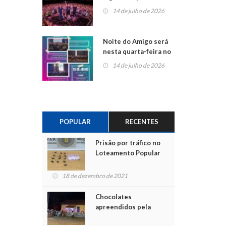
do Jota Quest nos 45
14 de julho de 2026
anos da Sicredi Ouro
Branco RS/MG
Noite do Amigo será
nesta quarta-feira no
Centro de Cultura de
14 de julho de 2026
São Sebastião do Caí
POPULAR
RECENTES
Prisão por tráfico no
Loteamento Popular
18 de dezembro de 2021
Chocolates
apreendidos pela
Polícia são entregues