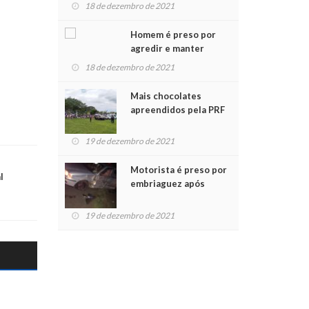
para crianças na
18 de dezembro de 2021
Chegada do Papai Noel
Homem é preso por
agredir e manter
mulher em cárcere
18 de dezembro de 2021
privado
Mais chocolates
apreendidos pela PRF
são entregues a
crianças no Natal
19 de dezembro de 2021
Solidário
Motorista é preso por
l
embriaguez após
acidente com dois
feridos
19 de dezembro de 2021