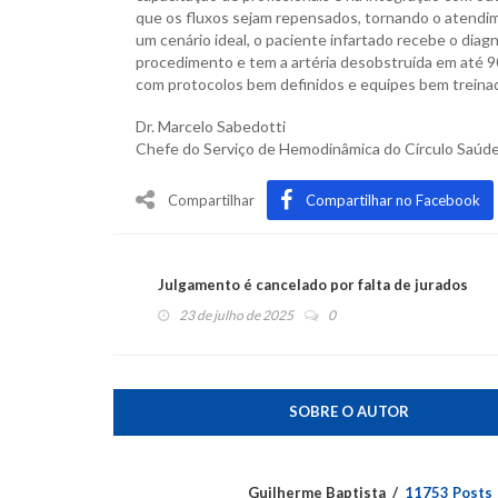
que os fluxos sejam repensados, tornando o atendime
um cenário ideal, o paciente infartado recebe o dia
procedimento e tem a artéria desobstruída em até 9
com protocolos bem definidos e equipes bem treina
Dr. Marcelo Sabedotti
Chefe do Serviço de Hemodinâmica do Círculo Saúd
Compartilhar
Compartilhar no Facebook
Julgamento é cancelado por falta de jurados
23 de julho de 2025
0
SOBRE O AUTOR
Guilherme Baptista
11753 Posts