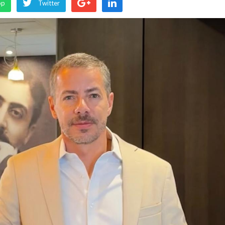
pp
Twitter