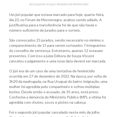
Júri popular era por tentativa de feminicídio
Um júri popular que estava marcado para hoje, quarta-feira,
dia 23, no Fórum de Montenegro, acabou sendo adiado. A
justificativa para a transferência foi de que não havia o
número suficiente de jurados para o sorteio.
São convocados 25 jurados, sendo necessário no mínimo o
comparecimento de 15 para serem sorteados 7 integrantes
do conselho de sentença. Entretanto, apenas 12 estavam
presentes. Com isso a juíza Débora de Souza Vissoni
cancelou o julgamento e uma nova data deverá ser marcada.
O júri era de um caso de uma tentativa de feminicídio
ocorrida em 27 de dezembro de 2022. Na época, por volta de
3h20 da madrugada, na Rua Uruguai do bairro Imigração, uma
mulher foi agredida pelo companheiro e sofreu múltiplas
lesões. Desde então o acusado, de 35 anos, está preso.
Conforme a denúncia do Ministério Público (MP), a vítima foi
agredida com chutes, socos e pisões na cabeça.
Foi o segundo júri popular cancelado neste mês de julho.