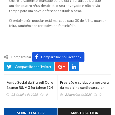
Outro julgamento, marcado para o dia 9, foi adiado porque
um dos quatro réus destituiu o seu advogado e não havia
tempo para um novo defensor assumir o caso.
O próximo júri popular está marcado para 30 de julho, quarta-
feira, também por tentativa de feminicídio.
Compartilhar
Compartilhar no Facebook
Compartilhar no Twitter
Fundo Social da Sicredi Ouro
Precisão e cuidado: a nova era
Branco RS/MG fortalece 324
da medicina cardiovascular
projetos e impacta mais de
23 de julho de 2025
0
23 de julho de 2025
0
270 mil pessoas em 2025
SOBRE O AUTOR
MAIS DO AUTOR