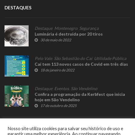
DESTAQUES
Destaque
,
Montenegro
,
Segurança
Luminária é destruída por 20 tiros
30 de maio de 2022
Pelo Vale
,
São Sebastião do Caí
,
Utilidade Pública
Caí tem 113 novos casos de Covid em três dias
18 de janeiro de 2022
Destaque
,
Eventos
,
São Vendelino
Confira a programação da Kerbfest que inicia
hoje em São Vendelino
17 de outubro de 2025
Nosso site utiliza cookies para salvar seu histórico de uso e
garantir uma melhor experiência. Ao continuar navegando