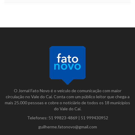
O Jornal Fato Novo é o veículo de comunicação com maior
circulação no Vale do Caí. Conta com um público leitor que chega a
mais 25.000 pessoas e cobre o noticiário de todos os 18 municípios
do Vale do Caí.
Telefones:
51 99823-4869
|
51 999430952
guilherme.fatonovo@gmail.com