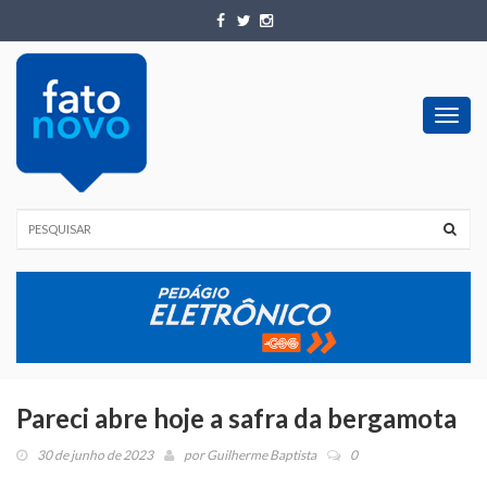
Toggl
navig
Pareci abre hoje a safra da bergamota
30 de junho de 2023
por
Guilherme Baptista
0