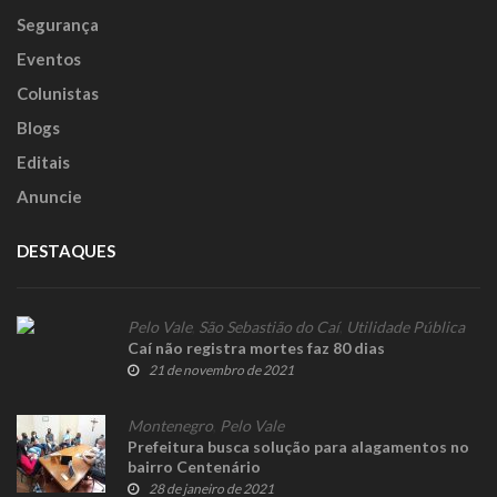
Segurança
Eventos
Colunistas
Blogs
Editais
Anuncie
DESTAQUES
Pelo Vale
,
São Sebastião do Caí
,
Utilidade Pública
Caí não registra mortes faz 80 dias
21 de novembro de 2021
Montenegro
,
Pelo Vale
Prefeitura busca solução para alagamentos no
bairro Centenário
28 de janeiro de 2021