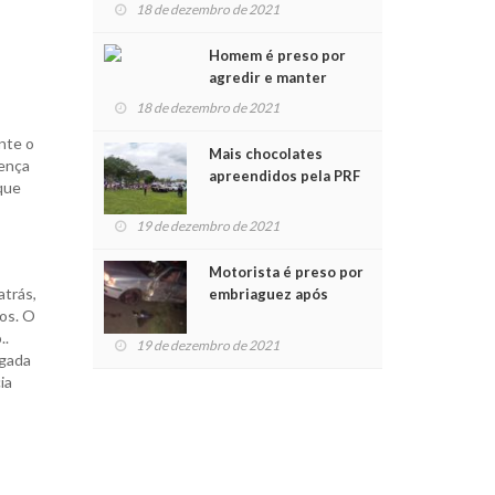
para crianças na
18 de dezembro de 2021
Chegada do Papai Noel
Homem é preso por
agredir e manter
mulher em cárcere
18 de dezembro de 2021
privado
nte o
Mais chocolates
sença
apreendidos pela PRF
 que
são entregues a
crianças no Natal
19 de dezembro de 2021
Solidário
Motorista é preso por
atrás,
embriaguez após
nos. O
acidente com dois
..
feridos
19 de dezembro de 2021
igada
ia