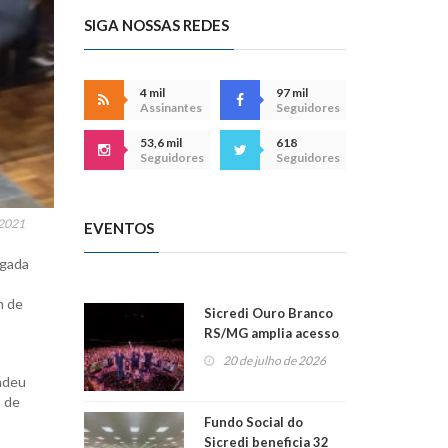
SIGA NOSSAS REDES
4 mil
97 mil
Assinantes
Seguidores
53,6 mil
618
Seguidores
Seguidores
 2021
EVENTOS
ugada
m de
Sicredi Ouro Branco
RS/MG amplia acesso
ao show dos 45 anos
20 de julho de 2026
para mais associados
endeu
o de
Fundo Social do
Sicredi beneficia 32