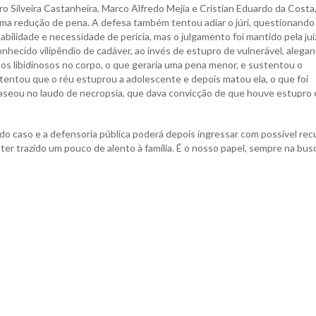
 Silveira Castanheira, Marco Alfredo Mejía e Cristian Eduardo da Costa
a redução de pena. A defesa também tentou adiar o júri, questionando
bilidade e necessidade de perícia, mas o julgamento foi mantido pela juí
hecido vilipêndio de cadáver, ao invés de estupro de vulnerável, alega
atos libidinosos no corpo, o que geraria uma pena menor, e sustentou o
tentou que o réu estuprou a adolescente e depois matou ela, o que foi
aseou no laudo de necropsia, que dava convicção de que houve estupro 
do caso e a defensoria pública poderá depois ingressar com possível rec
r trazido um pouco de alento à família. É o nosso papel, sempre na bus