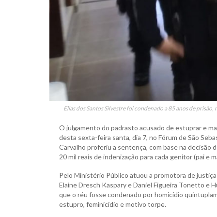
Elias dos Santos Silvestre foi condenado a 85 anos de prisão,
O julgamento do padrasto acusado de estuprar e ma
desta sexta-feira santa, dia 7, no Fórum de São Sebas
Carvalho proferiu a sentença, com base na decisão d
20 mil reais de indenização para cada genitor (pai e m
Pelo Ministério Público atuou a promotora de justi
Elaine Dresch Kaspary e Daniel Figueira Tonetto e 
que o réu fosse condenado por homicídio quintuplame
estupro, feminicídio e motivo torpe.