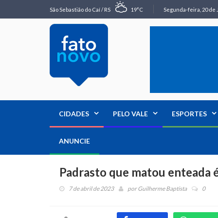
São Sebastião do Caí / RS
19°C
Segunda-feira, 20 de 
CIDADES
PELO VALE
ESPORTES
ANUNCIE
Padrasto que matou enteada é
7 de abril de 2023
por
Guilherme Baptista
0