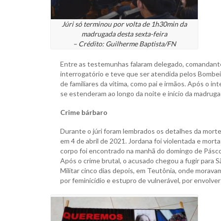
Júri só terminou por volta de 1h30min da
madrugada desta sexta-feira
– Crédito: Guilherme Baptista/FN
Entre as testemunhas falaram delegado, comandante
interrogatório e teve que ser atendida pelos Bombei
de familiares da vítima, como pai e irmãos. Após o in
se estenderam ao longo da noite e início da madrugada
Crime bárbaro
Durante o júri foram lembrados os detalhes da morte
em 4 de abril de 2021. Jordana foi violentada e mort
corpo foi encontrado na manhã do domingo de Páscoa
Após o crime brutal, o acusado chegou a fugir para
Militar cinco dias depois, em Teutônia, onde moravam
por feminicídio e estupro de vulnerável, por envolve