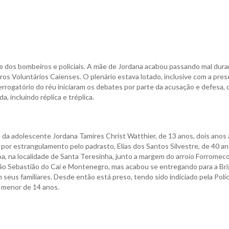
 dos bombeiros e policiais. A mãe de Jordana acabou passando mal dura
ros Voluntários Caienses. O plenário estava lotado, inclusive com a pre
terrogatório do réu iniciaram os debates por parte da acusação e defesa,
, incluindo réplica e tréplica.
 da adolescente Jordana Tamires Christ Watthier, de 13 anos, dois anos 
a por estrangulamento pelo padrasto, Elias dos Santos Silvestre, de 40 a
, na localidade de Santa Teresinha, junto a margem do arroio Forromeco
 São Sebastião do Caí e Montenegro, mas acabou se entregando para a Br
 seus familiares. Desde então está preso, tendo sido indiciado pela Políc
r menor de 14 anos.