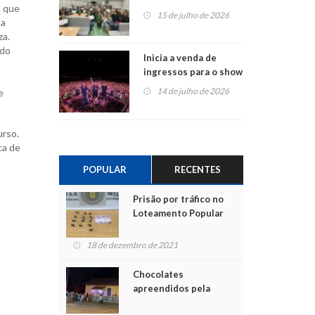
, que
projetos em
15 de julho de 2026
 a
Montenegro
za.
ndo
Inicia a venda de
ingressos para o show
do Jota Quest nos 45
14 de julho de 2026
e
anos da Sicredi Ouro
Branco RS/MG
urso.
ca de
POPULAR
RECENTES
Prisão por tráfico no
Loteamento Popular
18 de dezembro de 2021
Chocolates
apreendidos pela
Polícia são entregues