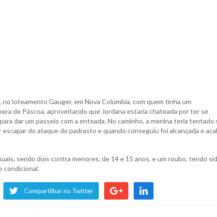
na, no loteamento Gauger, em Nova Colúmbia, com quem tinha um
pera de Páscoa, aproveitando que Jordana estaria chateada por ter se
para dar um passeio com a enteada. No caminho, a menina teria tentado 
ar escapar do ataque do padrasto e quando conseguiu foi alcançada e ac
uais, sendo dois contra menores, de 14 e 15 anos, e um roubo, tendo si
 condicional.
Compartilhar no Twitter