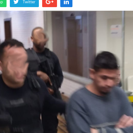
pp
Twitter