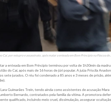
 no Caí, por estupro e assassinato, após matar a enteada em Bom Princípio na Páscoa de
tar a enteada em Bom Princípio terminou por volta de 1h30min da madr
tião do Caí, após mais de 16 horas de júri popular. A juíza Priscila Anadon
os sete jurados. O réu foi condenado a 85 anos e 3 meses de prisão, alé
ãe).
ça Lara Guimarães Trein, tendo ainda como assistentes de acusação Mara
Humberto Bernardo, contratados pela família da vítima. A promotora def
nte qualificado, incluindo meio cruel, dissimulação, assegurar ocultaçã