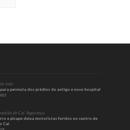
lo Vale
para permuta dos prédios do antigo e novo hospital
2021
bastião do Caí
,
Segurança
rro e picape deixa motoristas feridos no centro de
o Caí
024