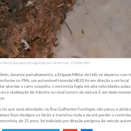
 Municipal após perseguição por várias ruas - Crédito: BM
0min, durante patrulhamento, a Brigada Militar da Feliz se deparou com t
Conforme os PMs, um automóvel Hyundai HB20 foi em direção a um local
r abordar o carro suspeito, o motorista fugiu em alta velocidades pelas
eceu a sinalização de trânsito ou sinal sonoro da viatura. E em dado mome
as.
viu que seria abordado, na Rua Guilherme Fussinger, não parou e ainda 
ampo Bom desligou os faróis e transitou toda a via até perder o controle
 motorista, de 21 anos, foi indiciado por direção perigosa de veículo auto