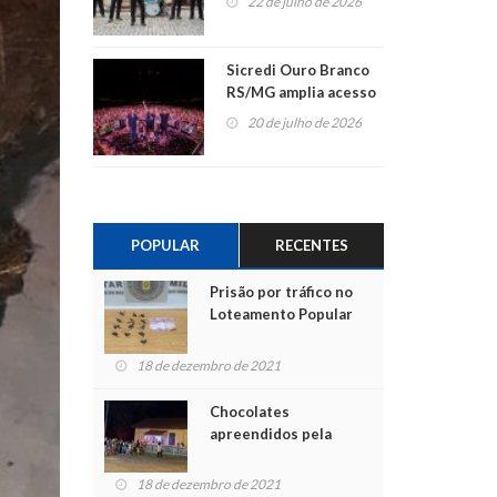
22 de julho de 2026
Sicredi Ouro Branco
RS/MG amplia acesso
ao show dos 45 anos
20 de julho de 2026
para mais associados
POPULAR
RECENTES
Prisão por tráfico no
Loteamento Popular
18 de dezembro de 2021
Chocolates
apreendidos pela
Polícia são entregues
para crianças na
18 de dezembro de 2021