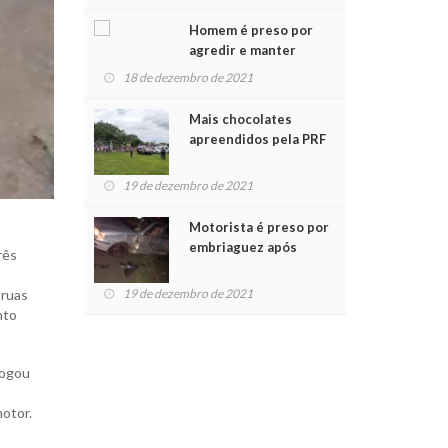
Chegada do Papai Noel
Homem é preso por
agredir e manter
mulher em cárcere
18 de dezembro de 2021
privado
Mais chocolates
apreendidos pela PRF
são entregues a
crianças no Natal
19 de dezembro de 2021
Solidário
Motorista é preso por
embriaguez após
rês
acidente com dois
feridos
19 de dezembro de 2021
 ruas
nto
jogou
,
motor.