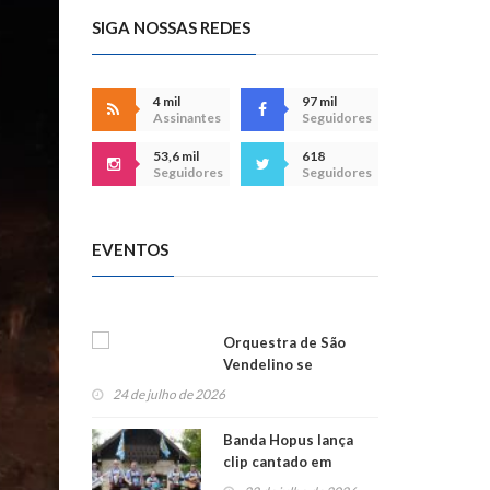
SIGA NOSSAS REDES
4 mil
97 mil
Assinantes
Seguidores
53,6 mil
618
Seguidores
Seguidores
EVENTOS
Orquestra de São
Vendelino se
apresenta na
24 de julho de 2026
Alemanha
Banda Hopus lança
clip cantado em
alemão e inglês