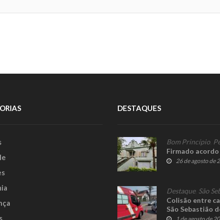
ORIAS
DESTAQUES
s
Bom Princípio
,
Pe
Firmado acordo 
le
26 de agosto de 
es
ia
Destaque
,
São Se
Colisão entre ca
nça
São Sebastião d
s
1 de agosto de 2