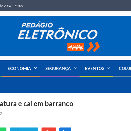
de 2026 | 15:10h
ECONOMIA
SEGURANÇA
EVENTOS
COLU
iatura e cai em barranco
0