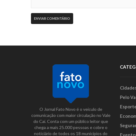
CATEG
Cidade
Pelo Va
Esport
O Jornal Fato Novo é o veículo de
comunicação com maior circulação no Vale
Econom
do Caí. Conta com um público leitor que
Segura
chega a mais 25.000 pessoas e cobre o
noticiário de todos os 18 municípios do
Evento