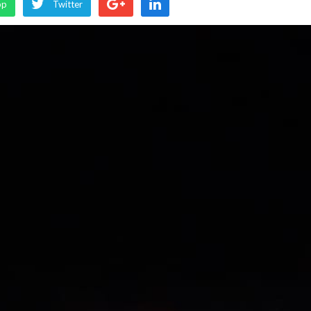
pp
Twitter