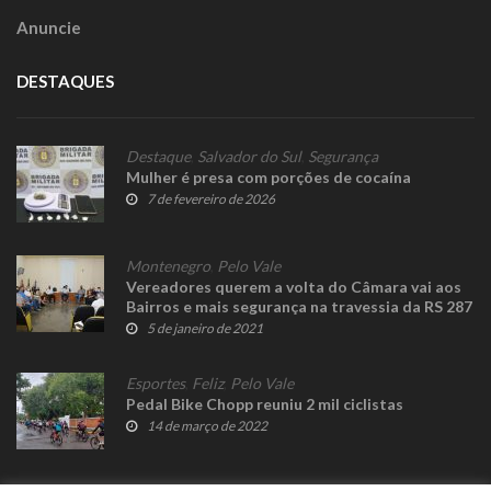
Anuncie
DESTAQUES
Destaque
,
Salvador do Sul
,
Segurança
Mulher é presa com porções de cocaína
7 de fevereiro de 2026
Montenegro
,
Pelo Vale
Vereadores querem a volta do Câmara vai aos
Bairros e mais segurança na travessia da RS 287
5 de janeiro de 2021
Esportes
,
Feliz
,
Pelo Vale
Pedal Bike Chopp reuniu 2 mil ciclistas
14 de março de 2022