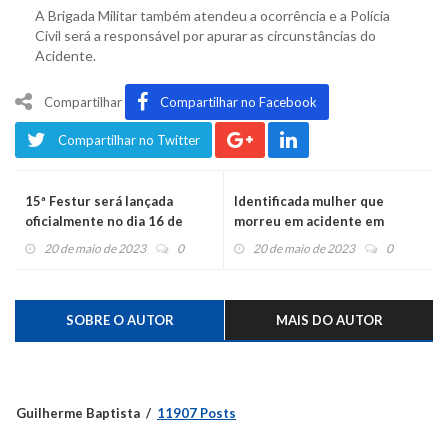
A Brigada Militar também atendeu a ocorrência e a Polícia
Civil será a responsável por apurar as circunstâncias do
Acidente.
Compartilhar
Compartilhar no Facebook
Compartilhar no Twitter
15ª Festur será lançada
Identificada mulher que
oficialmente no dia 16 de
morreu em acidente em
junho
Montenegro
20 de maio de 2023
0
20 de maio de 2023
0
SOBRE O AUTOR
MAIS DO AUTOR
Guilherme Baptista
11907 Posts