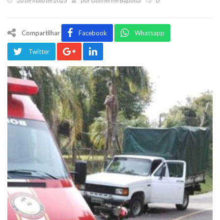
20 de maio de 2023
por
Guilherme Baptista
0
Compartilhar
Facebook
Whatsapp
Twitter