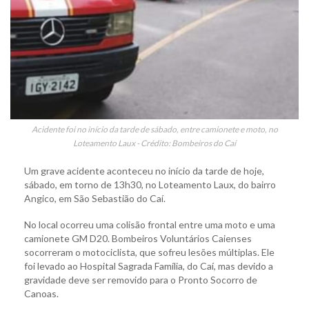
Acidente foi no início da tarde de sábado, entre camionete e moto, no
Loteamento Laux - Crédito: Bombeiros do Caí
Um grave acidente aconteceu no início da tarde de hoje,
sábado, em torno de 13h30, no Loteamento Laux, do bairro
Angico, em São Sebastião do Caí.
No local ocorreu uma colisão frontal entre uma moto e uma
camionete GM D20. Bombeiros Voluntários Caienses
socorreram o motociclista, que sofreu lesões múltiplas. Ele
foi levado ao Hospital Sagrada Família, do Caí, mas devido a
gravidade deve ser removido para o Pronto Socorro de
Canoas.