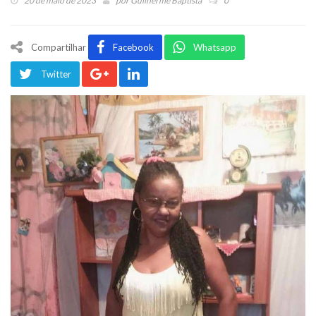
20 de maio de 2023
por
Guilherme Baptista
0
Compartilhar
Facebook
Whatsapp
Twitter