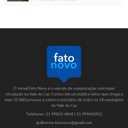
O Jornal Fato Novo é o veículo de comunicação com maior
circulação no Vale do Caí. Conta com um público leitor que chega a
mais 25.000 pessoas e cobre o noticiário de todos os 18 municípios
do Vale do Caí.
Telefones:
51 99823-4869
|
51 999430952
guilherme.fatonovo@gmail.com