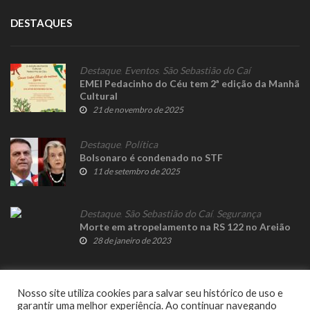
DESTAQUES
Destaque
,
Eventos
,
São Sebastião do Caí
EMEI Pedacinho do Céu tem 2ª edição da Manhã
Cultural
21 de novembro de 2025
Destaque
,
Política
Bolsonaro é condenado no STF
11 de setembro de 2025
Destaque
,
São Sebastião do Caí
,
Segurança
Morte em atropelamento na RS 122 no Areião
28 de janeiro de 2023
Nosso site utiliza cookies para salvar seu histórico de uso e
garantir uma melhor experiência. Ao continuar navegando