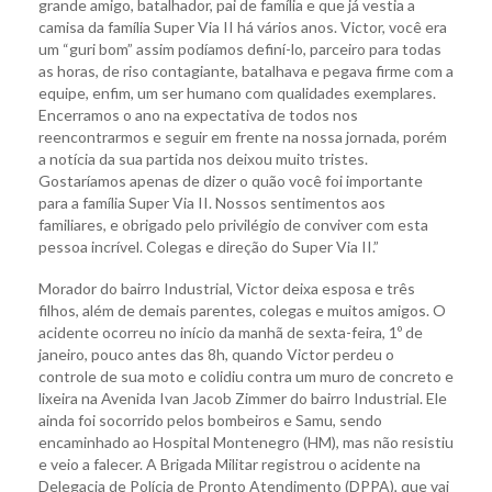
grande amigo, batalhador, pai de família e que já vestia a
camisa da família Super Via II há vários anos. Victor, você era
um “guri bom” assim podíamos definí-lo, parceiro para todas
as horas, de riso contagiante, batalhava e pegava firme com a
equipe, enfim, um ser humano com qualidades exemplares.
Encerramos o ano na expectativa de todos nos
reencontrarmos e seguir em frente na nossa jornada, porém
a notícia da sua partida nos deixou muito tristes.
Gostaríamos apenas de dizer o quão você foi importante
para a família Super Via II. Nossos sentimentos aos
familiares, e obrigado pelo privilégio de conviver com esta
pessoa incrível. Colegas e direção do Super Via II.”
Morador do bairro Industrial, Victor deixa esposa e três
filhos, além de demais parentes, colegas e muitos amigos. O
acidente ocorreu no início da manhã de sexta-feira, 1º de
janeiro, pouco antes das 8h, quando Victor perdeu o
controle de sua moto e colidiu contra um muro de concreto e
lixeira na Avenida Ivan Jacob Zimmer do bairro Industrial. Ele
ainda foi socorrido pelos bombeiros e Samu, sendo
encaminhado ao Hospital Montenegro (HM), mas não resistiu
e veio a falecer. A Brigada Militar registrou o acidente na
Delegacia de Polícia de Pronto Atendimento (DPPA), que vai