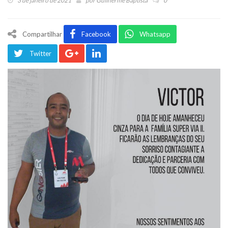
3 de janeiro de 2021
por
Guilherme Baptista
0
Compartilhar
Facebook
Whatsapp
Twitter