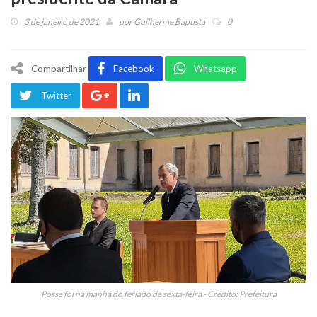
3 de janeiro de 2021
por
Guilherme Baptista
0
Compartilhar
Facebook
Whatsapp
Twitter
Posse foi na manhã do feriado de sexta-feira - Crédito: Prefeitura