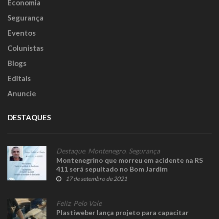
Economia
Segurança
Eventos
Colunistas
Blogs
Editais
Anuncie
DESTAQUES
Destaque
,
Montenegro
,
Segurança
Montenegrino que morreu em acidente na RS
411 será sepultado no Bom Jardim
17 de setembro de 2021
Feliz
,
Pelo Vale
Plastiweber lança projeto para capacitar