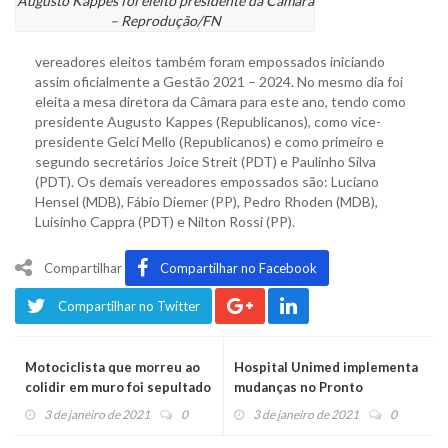
Augusto Kappes foi eleito presidente da Câmara
– Reprodução/FN
vereadores eleitos também foram empossados iniciando
assim oficialmente a Gestão 2021 – 2024. No mesmo dia foi
eleita a mesa diretora da Câmara para este ano, tendo como
presidente Augusto Kappes (Republicanos), como vice-
presidente Gelcí Mello (Republicanos) e como primeiro e
segundo secretários Joice Streit (PDT) e Paulinho Silva
(PDT). Os demais vereadores empossados são: Luciano
Hensel (MDB), Fábio Diemer (PP), Pedro Rhoden (MDB),
Luisinho Cappra (PDT) e Nilton Rossi (PP).
Compartilhar
Compartilhar no Facebook
Compartilhar no Twitter
Motociclista que morreu ao
Hospital Unimed implementa
colidir em muro foi sepultado
mudanças no Pronto
ontem
Atendimento
3 de janeiro de 2021
0
3 de janeiro de 2021
0