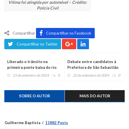
Vítima foi atingida por automóvel – Crédito:
Polícia Civil
Compartilhar
Compartilhar no Facebook
Compartilhar no Twitter
Liberado o trânsito na
Debate entre candidatos à
primeira ponte baixa do rio
Prefeitura de São Sebastião
Caí do Reconstruindo
do Caí será nesta terça-feira
21 de setembro de 2024
0
22 de setembro de 2024
0
Conexões
SOBRE O AUTOR
MAIS DO AUTOR
Guilherme Baptista
11882 Posts