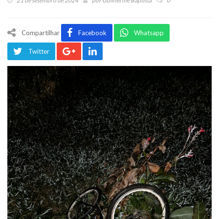
21 de setembro de 2024
por
Guilherme Baptista
0
Compartilhar
Facebook
Whatsapp
Twitter