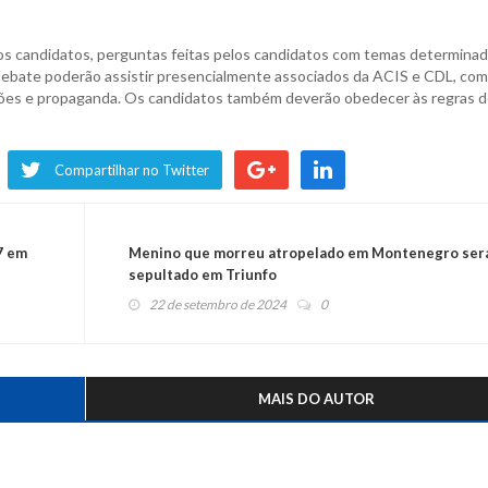
s candidatos, perguntas feitas pelos candidatos com temas determinad
o debate poderão assistir presencialmente associados da ACIS e CDL, com
ações e propaganda. Os candidatos também deverão obedecer às regras 
Compartilhar no Twitter
7 em
Menino que morreu atropelado em Montenegro ser
sepultado em Triunfo
22 de setembro de 2024
0
MAIS DO AUTOR