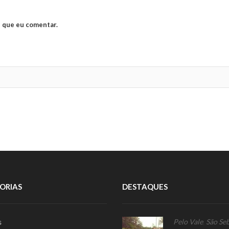
 que eu comentar.
ORIAS
DESTAQUES
s
Pelo Vale
,
São Seb