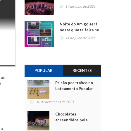
do Jota Quest nos 45
14 de julho de 2026
anos da Sicredi Ouro
Branco RS/MG
Noite do Amigo será
nesta quarta-feira no
Centro de Cultura de
14 de julho de 2026
São Sebastião do Caí
POPULAR
RECENTES
 às
Prisão por tráfico no
á
Loteamento Popular
18 de dezembro de 2021
Chocolates
apreendidos pela
Polícia são entregues
 a