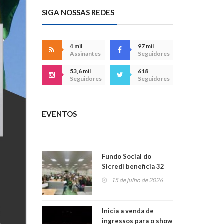
SIGA NOSSAS REDES
4 mil
97 mil
Assinantes
Seguidores
53,6 mil
618
Seguidores
Seguidores
EVENTOS
Fundo Social do
Sicredi beneficia 32
projetos em
15 de julho de 2026
Montenegro
Inicia a venda de
ingressos para o show