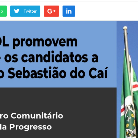
pp
Twitter