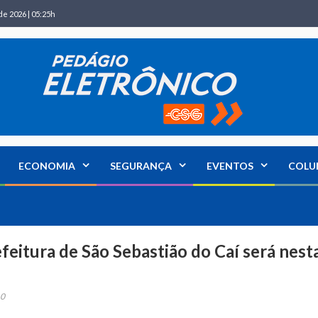
de 2026 | 05:25h
ECONOMIA
SEGURANÇA
EVENTOS
COLU
feitura de São Sebastião do Caí será nest
0