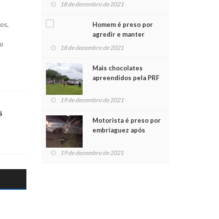
para crianças na
18 de dezembro de 2021
Chegada do Papai Noel
os,
Homem é preso por
agredir e manter
do
mulher em cárcere
18 de dezembro de 2021
privado
Mais chocolates
apreendidos pela PRF
são entregues a
crianças no Natal
19 de dezembro de 2021
Solidário
á
Motorista é preso por
embriaguez após
acidente com dois
feridos
19 de dezembro de 2021