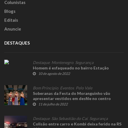
Colunistas
Blogs
Editais
Anuncie
DESTAQUES
Destaque
,
Montenegro
,
Segurança
Homem é esfaqueado no bairro Estação
10 de agosto de 2022
Bom Princípio
,
Eventos
,
Pelo Vale
Soberanas da Festa do Moranguinho vão
apresentar vestidos em desfile no centro
11 de julho de 2022
Destaque
,
São Sebastião do Caí
,
Segurança
Colisão entre carro e Kombi deixa ferido na RS