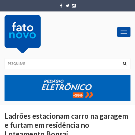
Toggl
navig
Ladrões estacionam carro na garagem
e furtam em residência no
Loteamento Bonsai