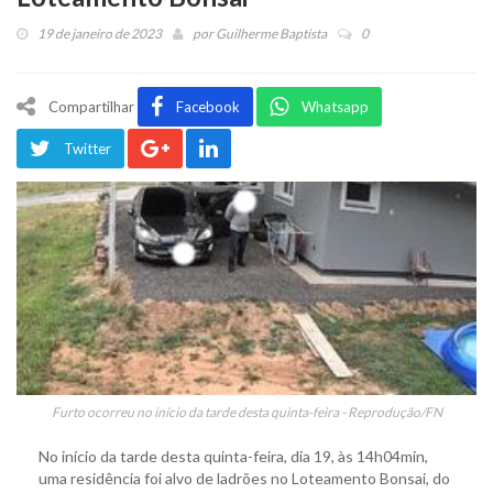
19 de janeiro de 2023
por
Guilherme Baptista
0
Compartilhar
Facebook
Whatsapp
Twitter
Furto ocorreu no início da tarde desta quinta-feira - Reprodução/FN
No início da tarde desta quinta-feira, dia 19, às 14h04min,
uma residência foi alvo de ladrões no Loteamento Bonsai, do