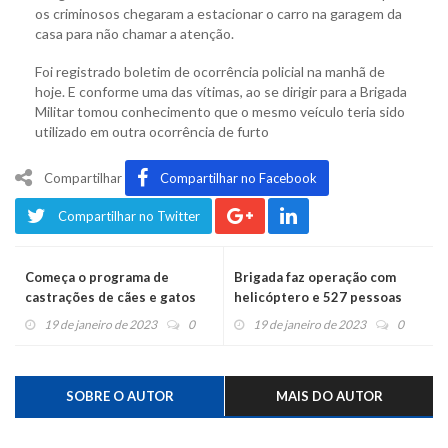
os criminosos chegaram a estacionar o carro na garagem da
casa para não chamar a atenção.
Foi registrado boletim de ocorrência policial na manhã de
hoje. E conforme uma das vítimas, ao se dirigir para a Brigada
Militar tomou conhecimento que o mesmo veículo teria sido
utilizado em outra ocorrência de furto
Compartilhar
Compartilhar no Facebook
Compartilhar no Twitter
Começa o programa de
Brigada faz operação com
castrações de cães e gatos
helicóptero e 527 pessoas
no Caí
abordadas
19 de janeiro de 2023
0
19 de janeiro de 2023
0
SOBRE O AUTOR
MAIS DO AUTOR