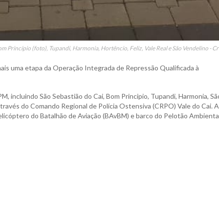
m Princípio (foto), Tupandi, Harmonia, Hortêncio, Feliz, Vale Real e São Vendelino - C
9, mais uma etapa da Operação Integrada de Repressão Qualificada à
M, incluindo São Sebastião do Cai, Bom Principio, Tupandi, Harmonia, Sã
, através do Comando Regional de Polícia Ostensiva (CRPO) Vale do Cai. 
helicóptero do Batalhão de Aviação (BAvBM) e barco do Pelotão Ambienta