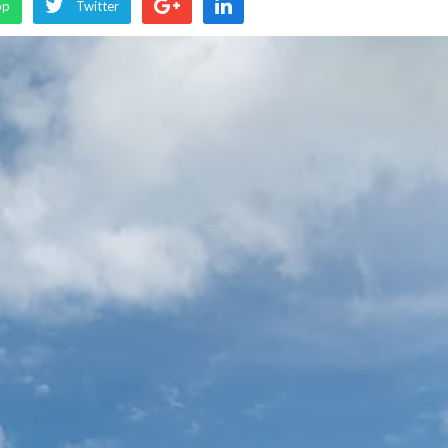
pp
Twitter