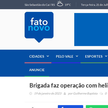
São Sebastião do Caí / RS
19°C
Terça-feira, 21 de Jul
CIDADES
PELO VALE
ESPORTES
ANUNCIE
Brigada faz operação com hel
19 de janeiro de 2023
por
Guilherme Baptista
0