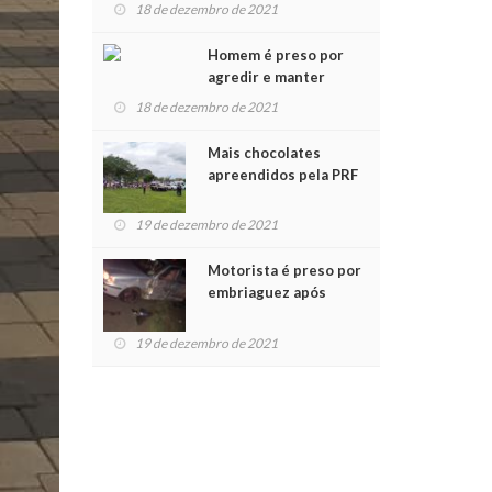
para crianças na
18 de dezembro de 2021
Chegada do Papai Noel
Homem é preso por
agredir e manter
mulher em cárcere
18 de dezembro de 2021
privado
Mais chocolates
apreendidos pela PRF
são entregues a
crianças no Natal
19 de dezembro de 2021
Solidário
Motorista é preso por
embriaguez após
acidente com dois
feridos
19 de dezembro de 2021