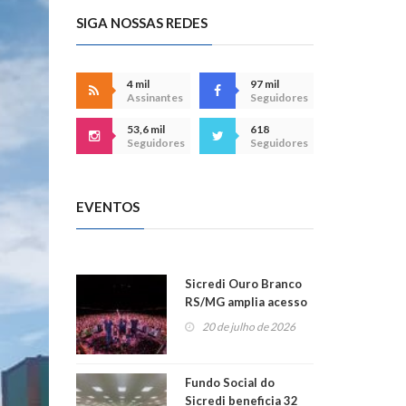
SIGA NOSSAS REDES
4 mil
97 mil
Assinantes
Seguidores
53,6 mil
618
Seguidores
Seguidores
EVENTOS
Sicredi Ouro Branco
RS/MG amplia acesso
ao show dos 45 anos
20 de julho de 2026
para mais associados
Fundo Social do
Sicredi beneficia 32