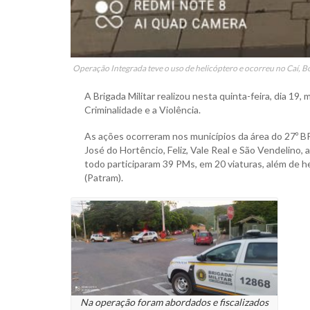
Operação Integrada teve o uso de helicóptero e ocorreu no Caí, Bo
A Brigada Militar realizou nesta quinta-feira, dia 1
Criminalidade e a Violência.
As ações ocorreram nos municípios da área do 27º BP
José do Hortêncio, Feliz, Vale Real e São Vendelino
todo participaram 39 PMs, em 20 viaturas, além de 
(Patram).
Na operação foram abordados e fiscalizados