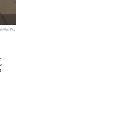
rédito: BM
o
Ao
l