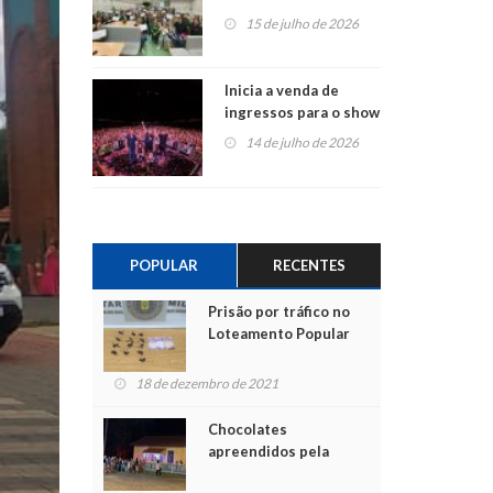
projetos em
15 de julho de 2026
Montenegro
Inicia a venda de
ingressos para o show
do Jota Quest nos 45
14 de julho de 2026
anos da Sicredi Ouro
Branco RS/MG
POPULAR
RECENTES
Prisão por tráfico no
Loteamento Popular
18 de dezembro de 2021
Chocolates
apreendidos pela
Polícia são entregues