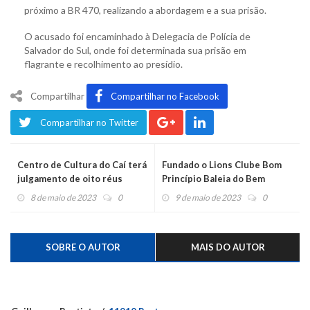
próximo a BR 470, realizando a abordagem e a sua prisão.
O acusado foi encaminhado à Delegacia de Polícia de
Salvador do Sul, onde foi determinada sua prisão em
flagrante e recolhimento ao presídio.
Compartilhar
Compartilhar no Facebook
Compartilhar no Twitter
Centro de Cultura do Caí terá
Fundado o Lions Clube Bom
julgamento de oito réus
Princípio Baleia do Bem
acusados de homicídio com
8 de maio de 2023
0
9 de maio de 2023
0
corpo queimado
SOBRE O AUTOR
MAIS DO AUTOR