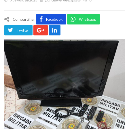
9 de maio de 2023
por
Guilherme Baptista
0
Compartilhar
Facebook
Whatsapp
Twitter