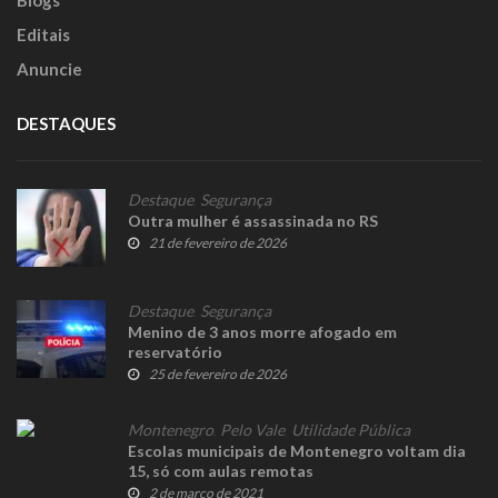
Editais
Anuncie
DESTAQUES
Destaque
,
Segurança
Outra mulher é assassinada no RS
21 de fevereiro de 2026
Destaque
,
Segurança
Menino de 3 anos morre afogado em
reservatório
25 de fevereiro de 2026
Montenegro
,
Pelo Vale
,
Utilidade Pública
Escolas municipais de Montenegro voltam dia
15, só com aulas remotas
2 de março de 2021