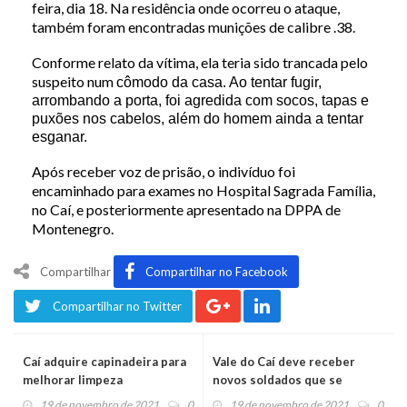
feira, dia 18. Na residência onde ocorreu o ataque,
também foram encontradas munições de calibre .38.
Conforme relato da vítima, ela teria sido trancada pelo
suspeito num
cômodo da casa. Ao tentar fugir,
arrombando a porta, foi agredida com socos, tapas e
puxões nos cabelos, além do homem ainda a tentar
esganar.
Após receber voz de prisão, o indivíduo foi
encaminhado para exames no Hospital Sagrada Família,
no Caí, e posteriormente apresentado na DPPA de
Montenegro.
Compartilhar
Compartilhar no Facebook
Compartilhar no Twitter
Caí adquire capinadeira para
Vale do Caí deve receber
melhorar limpeza
novos soldados que se
formaram ontem
19 de novembro de 2021
0
19 de novembro de 2021
0