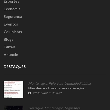
Esportes
Economia
Segurança
Eventos
Colunistas
Blogs
Editais
Anuncie
DESTAQUES
Montenegro
,
Pelo Vale
,
Utilidade Pública
Não deixe atrasar a sua vacinação
28 de outubro de 2021
Destaque
,
Montenegro
,
Segurança