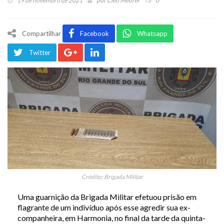
19 de novembro de 2021
por
Cleo Meurer
0
Compartilhar
Facebook
Whatsapp
Twitter
Crédito: Brigada Militar
Uma guarnição da Brigada Militar efetuou prisão em
flagrante de um indivíduo após esse agredir sua ex-
companheira, em Harmonia, no final da tarde da quinta-