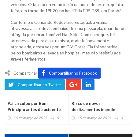
veículos. O fato ocorreu no início da noite de ontem, quinta-
feira, em torno de 19h20, no km 47 da ERS-239, em Parobé.
Conforme o Comando Rodoviário Estadual, a vítima
atravessava a rodovia embaixo de uma passarela, quando foi
atingida por um automóvel Fiat Stilo. Com o choque, foi
arremessada para a outra pista, onde foi novamente
atropelada, desta vez por um GM Corsa. Ela foi socorrida
pelos bombeiros e levada ao hospital, mas não resistiu aos
graves ferimentos.
Compartilhar
Compartilhar no Facebook
Compartilhar no Twitter
Pai circulou por Bom
Risco de novos
Princípio antes de acidente
deslizamentos impede
com três mortes em São
reabertura de estrada em
15 de março de 2025
0
15 de março de 2025
0
Vendelino
Morro Jahn