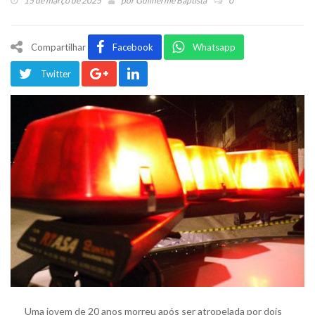
15 de março de 2025
por
Guilherme Baptista
0
Compartilhar
Facebook
Whatsapp
Twitter
Uma jovem de 20 anos morreu após ser atropelada por dois