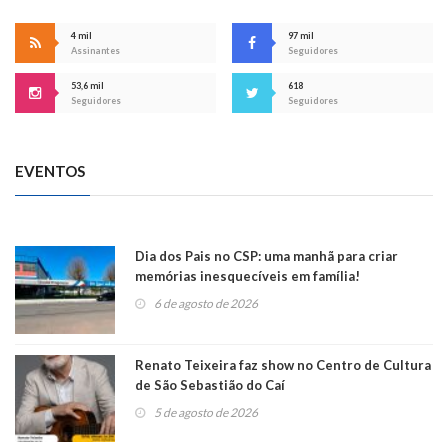
4 mil
97 mil
Assinantes
Seguidores
53,6 mil
618
Seguidores
Seguidores
EVENTOS
Dia dos Pais no CSP: uma manhã para criar
memórias inesquecíveis em família!
6 de agosto de 2026
Renato Teixeira faz show no Centro de Cultura
de São Sebastião do Caí
5 de agosto de 2026