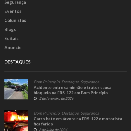
Segurança
Eventos
Colunistas
Blogs
Editais
Anuncie
DESTAQUES
Bom Princípio
,
Destaque
,
Segurança
Acidente entre caminhão e trator causa
bloqueio na ERS-122 em Bom Princípio
2 de fevereiro de 2026
Bom Princípio
,
Destaque
,
Segurança
Carro bate em árvore na ERS-122 e motorista
fica ferido
8 de julho de 2024