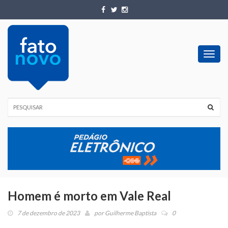
Toggl
navig
Homem é morto em Vale Real
7 de dezembro de 2023
por
Guilherme Baptista
0