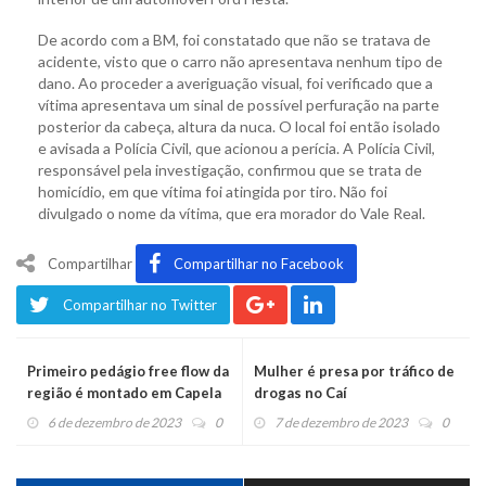
De acordo com a BM, foi constatado que não se tratava de
acidente, visto que o carro não apresentava nenhum tipo de
dano. Ao proceder a averiguação visual, foi verificado que a
vítima apresentava um sinal de possível perfuração na parte
posterior da cabeça, altura da nuca. O local foi então isolado
e avisada a Polícia Civil, que acionou a perícia. A Polícia Civil,
responsável pela investigação, confirmou que se trata de
homicídio, em que vítima foi atingida por tiro. Não foi
divulgado o nome da vítima, que era morador do Vale Real.
Compartilhar
Compartilhar no Facebook
Compartilhar no Twitter
Primeiro pedágio free flow da
Mulher é presa por tráfico de
região é montado em Capela
drogas no Caí
de Santana e inicia obra de
6 de dezembro de 2023
0
7 de dezembro de 2023
0
instalação no Caí