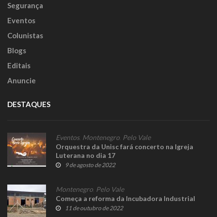
Segurança
Eventos
Colunistas
Blogs
Editais
Anuncie
DESTAQUES
Eventos
,
Montenegro
,
Pelo Vale
Orquestra da Unisc fará concerto na Igreja
Luterana no dia 17
9 de agosto de 2022
Montenegro
,
Pelo Vale
Começa a reforma da Incubadora Industrial
11 de outubro de 2022