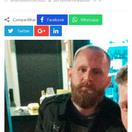
30 de outubro de 2022
por
Guilherme Baptista
0
Compartilhar
Facebook
Whatsapp
Twitter