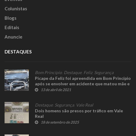
Colunistas
Blogs
Editais
Anuncie
DESTAQUES
Bom Princípio
,
Destaque
,
Feliz
,
Segurança
Picape da Feliz foi apreendida em Bom Princípio
após se envolver em acidente que matou mãe e
filho
13 de abril de 2021
Destaque
,
Segurança
,
Vale Real
Dois homens são presos por tráfico em Vale
Real
18 de setembro de 2025