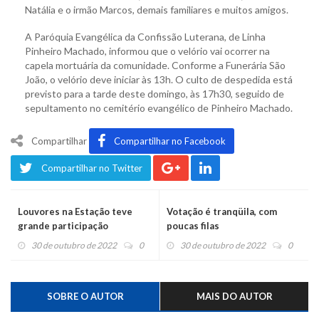
Natália e o irmão Marcos, demais familiares e muitos amigos.
A Paróquia Evangélica da Confissão Luterana, de Linha
Pinheiro Machado, informou que o velório vai ocorrer na
capela mortuária da comunidade. Conforme a Funerária São
João, o velório deve iniciar às 13h. O culto de despedida está
previsto para a tarde deste domingo, às 17h30, seguido de
sepultamento no cemitério evangélico de Pinheiro Machado.
Compartilhar
Compartilhar no Facebook
Compartilhar no Twitter
Louvores na Estação teve
Votação é tranqüila, com
grande participação
poucas filas
30 de outubro de 2022
0
30 de outubro de 2022
0
SOBRE O AUTOR
MAIS DO AUTOR