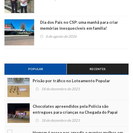
Dia dos Pais no CSP: uma manhã para criar
memórias inesquecíveis em família!
6 de agosto de 2026
POPULAR
RECENTES
Prisão por tráfico no Loteamento Popular
18 de dezembro de 2021
Chocolates apreendidos pela Polícia são
entregues para crianças na Chegada do Papai
Noel
18 de dezembro de 2021
Homem é preso por agredir e manter mulher em