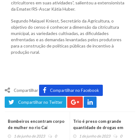
citricultores em suas atividades”, salientou a extensionista
da Emater/RS-Ascar Kátia Huber.
Segundo Maiquel Kniest, Secretário da Agricultura, o
objetivo do censo é conhecer a dimensão da citricultura
municipal, as variedades cultivadas, as dificuldades
enfrentadas e as demandas levantadas pelos produtores
para a construção de políticas públicas de incentivo à
produção rural.
Compartilhar
Compartilhar no Facebook
Compartilhar no Twitter
Bombeiros encontram corpo
Trio é preso com grande
de mulher no rio Caí
quantidade de drogas em
Feliz
1 de junho de 2023
0
1 de junho de 2023
0