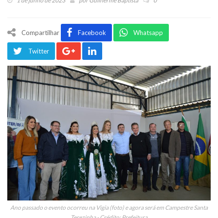
1 de junho de 2023
por
Guilherme Baptista
0
Compartilhar
Facebook
Whatsapp
Twitter
Ano passado o evento ocorreu na Vigia (foto) e agora será em Campestre Santa
Terezinha - Crédito: Prefeitura