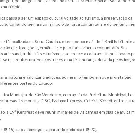
abrigou, por longos anos, a sede da Prefeitura Municipal de São Vendelin
o município.
ica passa a ser um espaço cultural voltado ao turismo, à preservação da
ltura, tornando-se mais um símbolo da força comunitária e do pertencim
stá localizada na Serra Gaúcha, e tem pouco mais de 2,3 mil habitantes
vação das tradições germânicas e pelo forte vínculo comunitário. Sua
o artesanal, indústrias e turismo, que cresce a cada ano, impulsionado p
erva na arquitetura, nos costumes e na fé, a herança deixada pelos imigr
r a história e valorizar tradições, ao mesmo tempo em que projeta São
diferentes partes do Estado.
tra Municipal de São Vendelino, com apoio da Prefeitura Municipal, Lei
empresas Tramontina, CSG, Brahma Express, Celeiro, Sicredi, entre outra
, a 19ª Kerbfest deve reunir milhares de visitantes em dias de muita m
.
(R$ 15) e aos domingos, a partir do meio-dia (R$ 20).