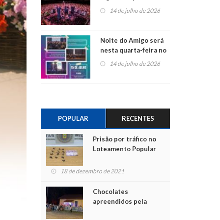
do Jota Quest nos 45
14 de julho de 2026
anos da Sicredi Ouro
Branco RS/MG
Noite do Amigo será
nesta quarta-feira no
Centro de Cultura de
14 de julho de 2026
São Sebastião do Caí
POPULAR
RECENTES
Prisão por tráfico no
Loteamento Popular
18 de dezembro de 2021
Chocolates
apreendidos pela
Polícia são entregues