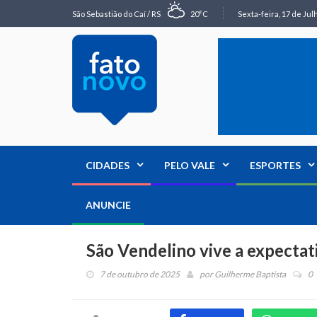
São Sebastião do Caí / RS
20°C
Sexta-feira, 17 de Jul
CIDADES
PELO VALE
ESPORTES
ANUNCIE
São Vendelino vive a expectat
7 de outubro de 2025
por
Guilherme Baptista
0