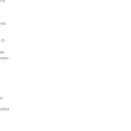
o e
ento
. O
ela
antes
s.
úsica