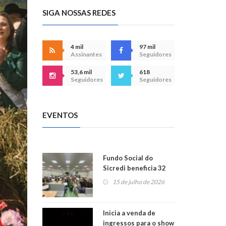
SIGA NOSSAS REDES
4 mil
97 mil
Assinantes
Seguidores
53,6 mil
618
Seguidores
Seguidores
EVENTOS
Fundo Social do
Sicredi beneficia 32
projetos em
15 de julho de 2026
Montenegro
Inicia a venda de
ingressos para o show