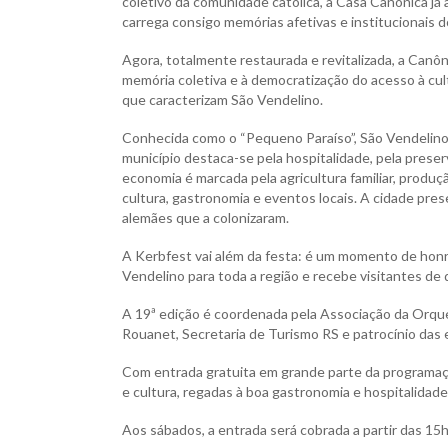
coletivo da comunidade católica, a Casa Canônica já 
carrega consigo memórias afetivas e institucionais d
Agora, totalmente restaurada e revitalizada, a Canôn
memória coletiva e à democratização do acesso à cu
que caracterizam São Vendelino.
Conhecida como o “Pequeno Paraíso”, São Vendelino e
município destaca-se pela hospitalidade, pela preser
economia é marcada pela agricultura familiar, produçã
cultura, gastronomia e eventos locais. A cidade pres
alemães que a colonizaram.
A Kerbfest vai além da festa: é um momento de honra
Vendelino para toda a região e recebe visitantes de 
A 19ª edição é coordenada pela Associação da Orques
Rouanet, Secretaria de Turismo RS e patrocínio das 
Com entrada gratuita em grande parte da programação
e cultura, regadas à boa gastronomia e hospitalidade
Aos sábados, a entrada será cobrada a partir das 15h 