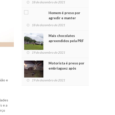
para crianças na
18 de dezembro de 2021
Chegada do Papai Noel
Homem é preso por
agredir e manter
mulher em cárcere
18 de dezembro de 2021
privado
Mais chocolates
apreendidos pela PRF
são entregues a
crianças no Natal
19 de dezembro de 2021
Solidário
Motorista é preso por
embriaguez após
acidente com dois
feridos
ião e
19 de dezembro de 2021
idades
s e a
orço