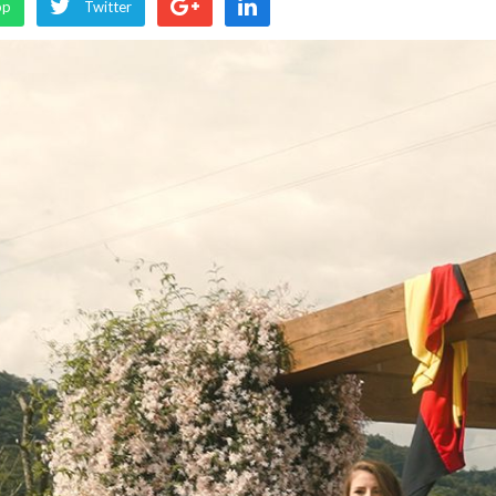
pp
Twitter