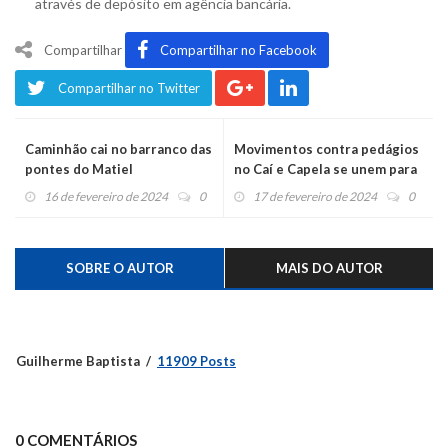
através de depósito em agência bancária.
Compartilhar
Compartilhar no Facebook
Compartilhar no Twitter
Caminhão cai no barranco das
Movimentos contra pedágios
pontes do Matiel
no Caí e Capela se unem para
pedir isenção e redução nas
16 de fevereiro de 2024
0
17 de fevereiro de 2024
0
tarifas
SOBRE O AUTOR
MAIS DO AUTOR
Guilherme Baptista
11909 Posts
0 COMENTÁRIOS