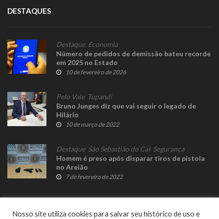
DESTAQUES
Destaque
,
Economia
Número de pedidos de demissão bateu recorde
em 2025 no Estado
10 de fevereiro de 2026
Pelo Vale
,
Tupandi
Bruno Junges diz que vai seguir o legado de
Hilário
10 de março de 2022
Destaque
,
São Sebastião do Caí
,
Segurança
Homem é preso após disparar tiros de pistola
no Areião
7 de fevereiro de 2022
Nosso site utiliza cookies para salvar seu histórico de uso e