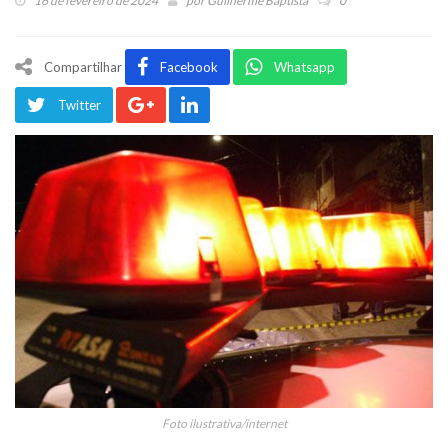
16 de fevereiro de 2024
por
Guilherme Baptista
0
Compartilhar
Facebook
Whatsapp
Twitter
Foto ilustrativa/internet