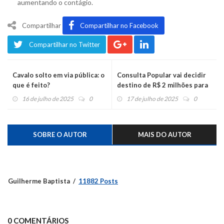
aumentando o contágio.
Compartilhar
Compartilhar no Facebook
Compartilhar no Twitter
Cavalo solto em via pública: o
Consulta Popular vai decidir
que é feito?
destino de R$ 2 milhões para
o Vale do Caí
16 de julho de 2025
0
17 de julho de 2025
0
SOBRE O AUTOR
MAIS DO AUTOR
Guilherme Baptista
11882 Posts
0 COMENTÁRIOS