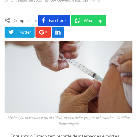
17 de julho de 2025
por
Guilherme Baptista
0
Compartilhar
Facebook
Whatsapp
Twitter
Vacinação deve iniciar no dia 28 de março pelos grupos prioritários - Crédito:
Reprodução
Enquanto o Estado tem recorde de internações e mortes