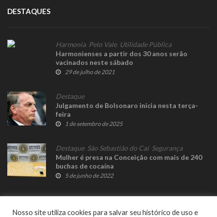
DESTAQUES
Harmonia
,
Pelo Vale
,
Utilidade Pública
Harmonienses a partir dos 30 anos serão
vacinados neste sábado
29 de julho de 2021
Destaque
Julgamento de Bolsonaro inicia nesta terça-
feira
1 de setembro de 2025
Destaque
,
São Sebastião do Caí
,
Segurança
Mulher é presa na Conceição com mais de 240
buchas de cocaína
5 de junho de 2022
Nosso site utiliza cookies para salvar seu histórico de uso e