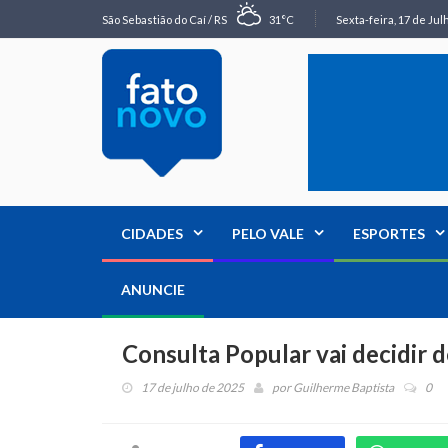
São Sebastião do Caí / RS
31°C
Sexta-feira, 17 de Jul
CIDADES
PELO VALE
ESPORTES
ANUNCIE
Consulta Popular vai decidir d
17 de julho de 2025
por
Guilherme Baptista
0