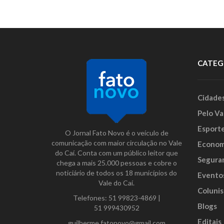
CATEG
Cidade
Pelo Va
Esport
O Jornal Fato Novo é o veículo de
comunicação com maior circulação no Vale
Econom
do Caí. Conta com um público leitor que
Segura
chega a mais 25.000 pessoas e cobre o
noticiário de todos os 18 municípios do
Evento
Vale do Caí.
Colunis
Telefones:
51 99823-4869
|
Blogs
51 999430952
Editais
guilherme.fatonovo@gmail.com