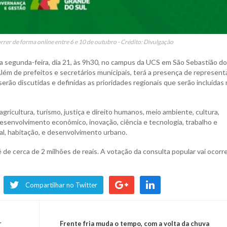
rrer de forma online entre 6 e 10 de outubro - Crédito: Divulgação
ma segunda-feira, dia 21, às 9h30, no campus da UCS em São Sebastião do
Além de prefeitos e secretários municipais, terá a presença de represen
erão discutidas e definidas as prioridades regionais que serão incluídas 
ricultura, turismo, justiça e direito humanos, meio ambiente, cultura,
desenvolvimento econômico, inovação, ciência e tecnologia, trabalho e
al, habitação, e desenvolvimento urbano.
é de cerca de 2 milhões de reais. A votação da consulta popular vai ocorr
Compartilhar no Twitter
r
Frente fria muda o tempo, com a volta da chuva