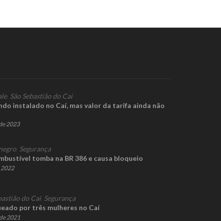
ale
,
São Sebastião do Caí
do instalado no Caí, mas valor da tarifa ainda não
de 2023
negro
,
Segurança
bustível tomba na BR 386 e causa bloqueio
e 2022
bastião do Caí
,
Segurança
ado por três mulheres no Caí
de 2021