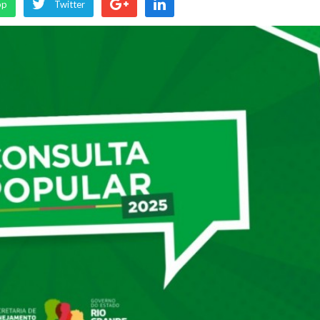
pp
Twitter