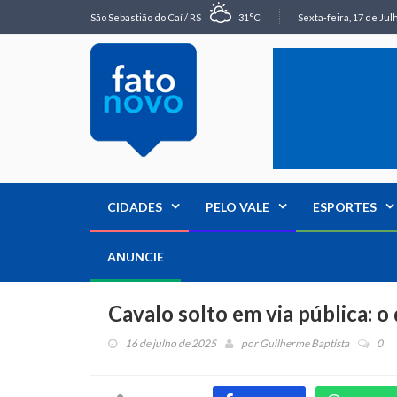
São Sebastião do Caí / RS
31°C
Sexta-feira, 17 de Jul
CIDADES
PELO VALE
ESPORTES
ANUNCIE
Cavalo solto em via pública: o 
16 de julho de 2025
por
Guilherme Baptista
0