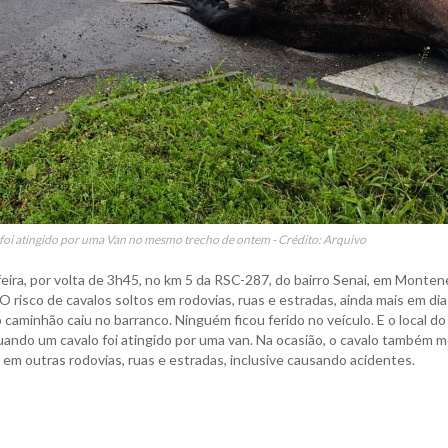
oi atingido por uma Van no mesmo trecho de ontem - Crédito: Arquivo
ira, por volta de 3h45, no km 5 da RSC-287, do bairro Senai, em Monten
 risco de cavalos soltos em rodovias, ruas e estradas, ainda mais em dia
 caminhão caiu no barranco. Ninguém ficou ferido no veículo. E o local do
ndo um cavalo foi atingido por uma van. Na ocasião, o cavalo também 
 em outras rodovias, ruas e estradas, inclusive causando acidentes.