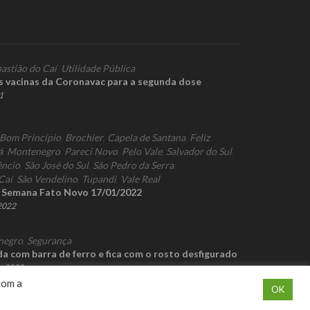
astião do Caí
,
Utilidade Pública
s vacinas da Coronavac para a segunda dose
1
Bom Princípio
,
Brochier
,
Capela de Santana
,
Feliz
,
á
,
Montenegro
,
Pareci Novo
,
Pelo Vale
,
Salvador do Sul
,
êncio
,
São José do Sul
,
São Pedro da Serra
,
Caí
,
São Vendelino
,
Tupandi
,
Vale Real
a Semana Fato Novo 17/01/2022
 2022
negro
,
Segurança
a com barra de ferro e fica com o rosto desfigurado
de 2022
com a
OK