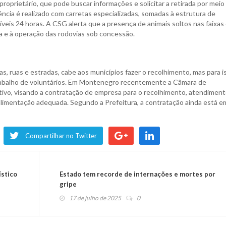
roprietário, que pode buscar informações e solicitar a retirada por meio
cia é realizado com carretas especializadas, somadas à estrutura de
veis 24 horas. A CSG alerta que a presença de animais soltos nas faixas
ia e à operação das rodovias sob concessão.
as, ruas e estradas, cabe aos municípios fazer o recolhimento, mas para i
rabalho de voluntários. Em Montenegro recentemente a Câmara de
ivo, visando a contratação de empresa para o recolhimento, atendimen
limentação adequada. Segundo a Prefeitura, a contratação ainda está e
Compartilhar no Twitter
ístico
Estado tem recorde de internações e mortes por
gripe
17 de julho de 2025
0