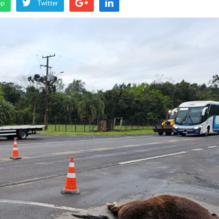
pp
Twitter