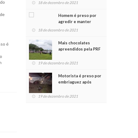
para crianças na
 do
18 de dezembro de 2021
Chegada do Papai Noel
 de
Homem é preso por
agredir e manter
mulher em cárcere
18 de dezembro de 2021
privado
Mais chocolates
sso é
apreendidos pela PRF
são entregues a
to
crianças no Natal
m
19 de dezembro de 2021
Solidário
Motorista é preso por
embriaguez após
acidente com dois
feridos
19 de dezembro de 2021