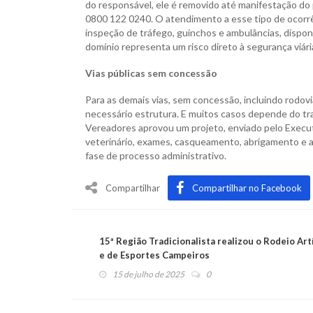
do responsável, ele é removido até manifestação do p
0800 122 0240. O atendimento a esse tipo de ocorrên
inspeção de tráfego, guinchos e ambulâncias, disponí
domínio representa um risco direto à segurança viár
Vias públicas sem concessão
Para as demais vias, sem concessão, incluindo rodovi
necessário estrutura. E muitos casos depende do t
Vereadores aprovou um projeto, enviado pelo Execut
veterinário, exames, casqueamento, abrigamento e a
fase de processo administrativo.
Compartilhar
Compartilhar no Facebook
15ª Região Tradicionalista realizou o Rodeio Art
e de Esportes Campeiros
15 de julho de 2025
0