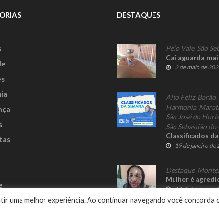
ORIAS
DESTAQUES
s
Pelo Vale
,
São Seb
Caí aguarda mai
le
2 de maio de 202
es
ia
Alto Feliz
,
Barão
,
Harmonia
,
Marat
nça
São José do Hort
s
São Sebastião do 
Classificados d
tas
19 de janeiro de
Destaque
,
Monte
Mulher é agredid
e
18 de fevereiro 
rantir uma melhor experiência. Ao continuar navegando você concorda 