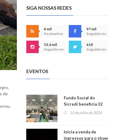
SIGA NOSSAS REDES
4 mil
97 mil
Assinantes
Seguidores
53,6 mil
618
Seguidores
Seguidores
EVENTOS
egro,
s de
Fundo Social do
Sicredi beneficia 32
morreu
projetos em
15 de julho de 2026
Montenegro
Inicia a venda de
ingressos para o show