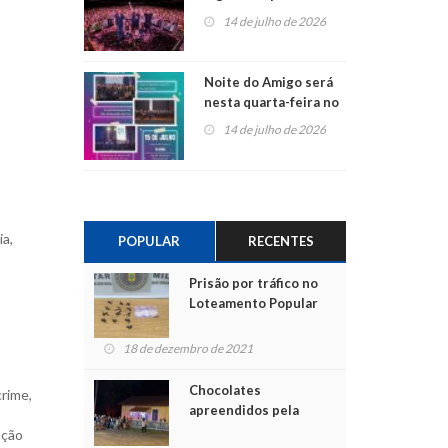
do Jota Quest nos 45
14 de julho de 2026
anos da Sicredi Ouro
Branco RS/MG
Noite do Amigo será
nesta quarta-feira no
Centro de Cultura de
14 de julho de 2026
São Sebastião do Caí
ia,
POPULAR
RECENTES
Prisão por tráfico no
Loteamento Popular
18 de dezembro de 2021
Chocolates
crime,
apreendidos pela
Polícia são entregues
ação