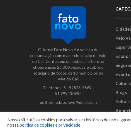
CATEG
Cidade
Pelo Va
Esport
O Jornal Fato Novo é o veículo de
comunicação com maior circulação no Vale
Econom
do Caí. Conta com um público leitor que
Segura
chega a mais 25.000 pessoas e cobre o
noticiário de todos os 18 municípios do
Evento
Vale do Caí.
Colunis
Telefones:
51 99823-4869
|
Blogs
51 999430952
Editais
guilherme.fatonovo@gmail.com
Anunci
Facebook
Instagram
Twitter
Nosso site utiliza cookies para salvar seu histórico de uso e ga
nossa
política de cookies e privacidade
.