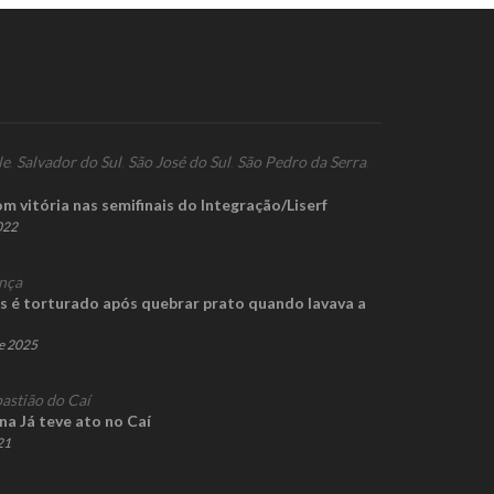
le
,
Salvador do Sul
,
São José do Sul
,
São Pedro da Serra
,
m vitória nas semifinais do Integração/Liserf
2022
nça
s é torturado após quebrar prato quando lavava a
e 2025
astião do Caí
a Já teve ato no Caí
21