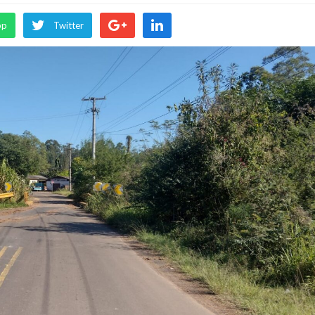
pp
Twitter