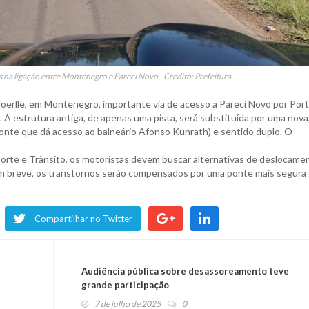
 na ligação entre Montenegro e Pareci Novo - Crédito: Prefeitura
Hoerlle, em Montenegro, importante via de acesso a Pareci Novo por Por
o. A estrutura antiga, de apenas uma pista, será substituída por uma nov
ponte que dá acesso ao balneário Afonso Kunrath) e sentido duplo. O
rte e Trânsito, os motoristas devem buscar alternativas de deslocame
Em breve, os transtornos serão compensados por uma ponte mais segura
Compartilhar no Twitter
%
Audiência pública sobre desassoreamento teve
grande participação
7 de julho de 2025
0