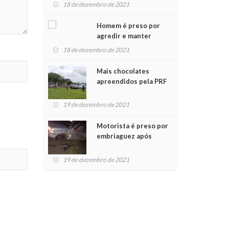
para crianças na
18 de dezembro de 2021
Chegada do Papai Noel
Homem é preso por
agredir e manter
mulher em cárcere
18 de dezembro de 2021
privado
Mais chocolates
apreendidos pela PRF
são entregues a
crianças no Natal
19 de dezembro de 2021
Solidário
Motorista é preso por
embriaguez após
acidente com dois
feridos
19 de dezembro de 2021