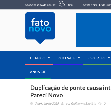
São Sebastião do Caí / RS
30°C
Sexta-feira, 17 de Jul
CIDADES
PELO VALE
ESPORTES
ANUNCIE
Duplicação de ponte causa int
Pareci Novo
7 de julho de 2025
por
Guilherme Baptista
0