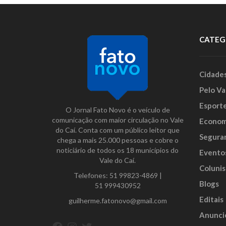
CATEG
Cidade
Pelo Va
Esport
O Jornal Fato Novo é o veículo de
comunicação com maior circulação no Vale
Econom
do Caí. Conta com um público leitor que
Segura
chega a mais 25.000 pessoas e cobre o
noticiário de todos os 18 municípios do
Evento
Vale do Caí.
Colunis
Telefones:
51 99823-4869
|
Blogs
51 999430952
Editais
guilherme.fatonovo@gmail.com
Anunci
Facebook
Instagram
Twitter