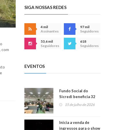
SIGA NOSSAS REDES
4 mil
97 mil
Assinantes
Seguidores
53,6 mil
618
to
Seguidores
Seguidores
a, com
EVENTOS
nto
 e
Fundo Social do
Sicredi beneficia 32
projetos em
15 de julho de 2026
Montenegro
Inicia a venda de
ingressos para o show