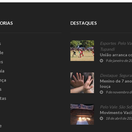
ORIAS
DESTAQUES
s
Esportes
,
Pelo Va
Tupandi
le
União arranca co
9 de janeiro de 
es
ia
Destaque
,
Segura
nça
Menino de 7 ano
louça
s
9 de novembro d
tas
Pelo Vale
,
São Seb
Movimento Vacin
18 de abril de 20
e