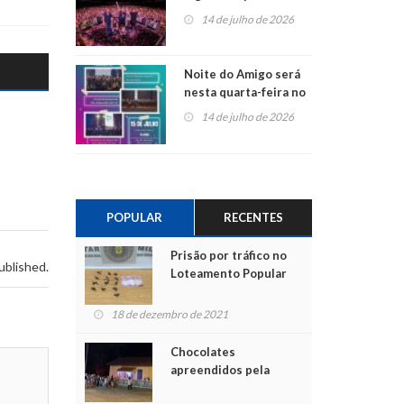
do Jota Quest nos 45
14 de julho de 2026
anos da Sicredi Ouro
Branco RS/MG
Noite do Amigo será
nesta quarta-feira no
Centro de Cultura de
14 de julho de 2026
São Sebastião do Caí
POPULAR
RECENTES
Prisão por tráfico no
ublished.
Loteamento Popular
18 de dezembro de 2021
Chocolates
apreendidos pela
Polícia são entregues