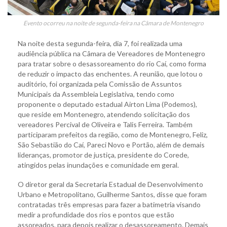
Evento ocorreu na noite de segunda-feira na Câmara de Montenegro
Na noite desta segunda-feira, dia 7, foi realizada uma
audiência pública na Câmara de Vereadores de Montenegro
para tratar sobre o desassoreamento do rio Caí, como forma
de reduzir o impacto das enchentes. A reunião, que lotou o
auditório, foi organizada pela Comissão de Assuntos
Municipais da Assembleia Legislativa, tendo como
proponente o deputado estadual Airton Lima (Podemos),
que reside em Montenegro, atendendo solicitação dos
vereadores Percival de Oliveira e Talis Ferreira. Também
participaram prefeitos da região, como de Montenegro, Feliz,
São Sebastião do Caí, Pareci Novo e Portão, além de demais
lideranças, promotor de justiça, presidente do Corede,
atingidos pelas inundações e comunidade em geral.
O diretor geral da Secretaria Estadual de Desenvolvimento
Urbano e Metropolitano, Guilherme Santos, disse que foram
contratadas três empresas para fazer a batimetria visando
medir a profundidade dos rios e pontos que estão
assoreados, para depois realizar o desassoreamento. Demais