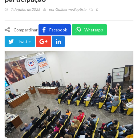
7 de julho de 2025
por
Guilherme Baptista
0
Compartilhar
Facebook
Whatsapp
Twitter