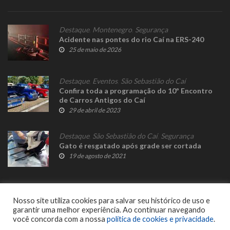
Destaque
,
Montenegro
,
Segurança
Acidente nas pontes do rio Caí na ERS-240
25 de maio de 2026
Destaque
,
Eventos
,
São Sebastião do Caí
Confira toda a programação do 10º Encontro
de Carros Antigos do Caí
29 de abril de 2023
Destaque
,
São Sebastião do Caí
,
Segurança
Gato é resgatado após grade ser cortada
19 de agosto de 2021
Nosso site utiliza cookies para salvar seu histórico de uso e
garantir uma melhor experiência. Ao continuar navegando
você concorda com a nossa
política de cookies e privacidade
.
© 2023 Fato Novo - Todos os direitos reservados. Desenvolvido por