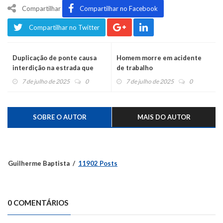
Compartilhar
Compartilhar no Facebook
Compartilhar no Twitter
Duplicação de ponte causa
Homem morre em acidente
interdição na estrada que
de trabalho
liga Montenegro a Pareci
7 de julho de 2025
0
7 de julho de 2025
0
Novo
SOBRE O AUTOR
MAIS DO AUTOR
Guilherme Baptista
11902 Posts
0 COMENTÁRIOS